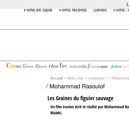
L
Films en salle
Films récents
Séries
Films -
Accueil
> Mots-clés > cineastes >
/ Mohammad
/ Mohammad Rasoulof
Les Graines du figuier sauvage
Un film iranien écrit et réalisé par Mohammad Ra
Maleki.