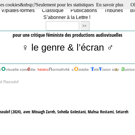
es cookies&nbsp;?Seulement pour les statistiques
En savoir plus
O
TV/plates-formes
Classique
Publications
Tribunes
Bl
S’abonner à la Lettre !
pour une critique féministe des productions audiovisuelles
♀ le genre & l’écran ♂
 Rasoulof
soulof (2024), avec Missagh Zareh, Soheila Golestani, Mahsa Rostami, Setareh