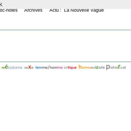
K
oc-notes
Archives
Actu : "La Nouvelle Vague"