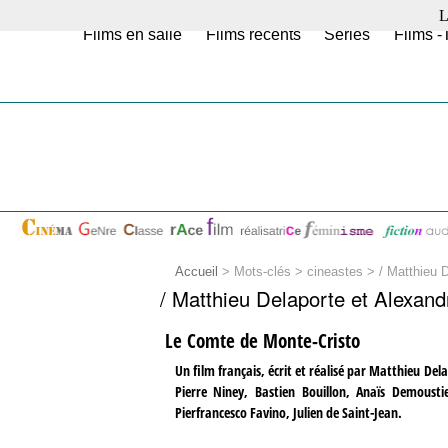
L
Films en salle
Films récents
Séries
Films -
Accueil
> Mots-clés > cineastes >
/ Matthieu D
/ Matthieu Delaporte et Alexand
Le Comte de Monte-Cristo
Un film français, écrit et réalisé par Matthieu De
Pierre Niney, Bastien Bouillon, Anaïs Demoustie
Pierfrancesco Favino, Julien de Saint-Jean.