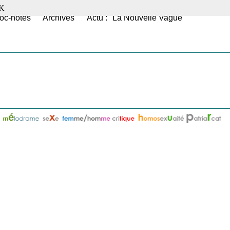
K
oc-notes
Archives
Actu : "La Nouvelle Vague"