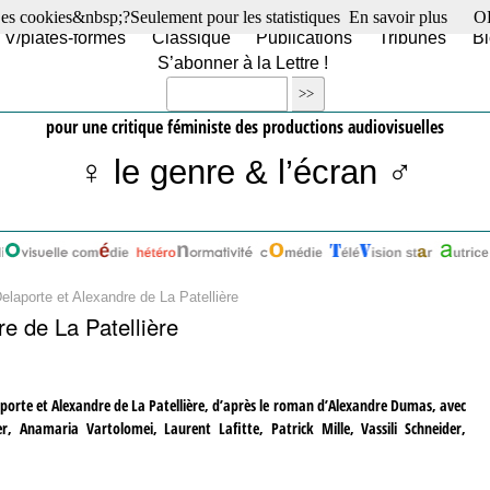
es cookies&nbsp;?Seulement pour les statistiques
En savoir plus
O
TV/plates-formes
Classique
Publications
Tribunes
Bl
S’abonner à la Lettre !
pour une critique féministe des productions audiovisuelles
♀ le genre & l’écran ♂
elaporte et Alexandre de La Patellière
re de La Patellière
laporte et Alexandre de La Patellière, d’après le roman d’Alexandre Dumas, avec
r, Anamaria Vartolomei, Laurent Lafitte, Patrick Mille, Vassili Schneider,