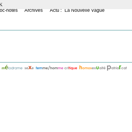
K
oc-notes
Archives
Actu : "La Nouvelle Vague"