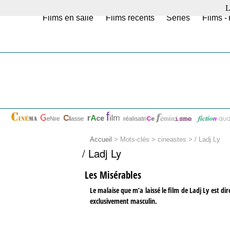
L
Films en salle
Films récents
Séries
Films -
Accueil
> Mots-clés > cineastes >
/ Ladj Ly
/ Ladj Ly
Les Misérables
Le malaise que m’a laissé le film de Ladj Ly est d
exclusivement masculin.