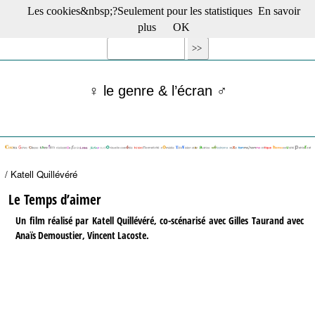
Les cookies&nbsp;?Seulement pour les statistiques
En savoir
☰ Menu
plus
OK
Films en salle
Films récents
Séries
♀ le genre & l’écran ♂
Films -TV/plates-formes
Classique
Publications
Tribunes
Bloc-notes
/ Katell Quillévéré
Archives
Actu : "La Nouvelle Vague"
Le Temps d’aimer
S’abonner à la Lettre !
Un film réalisé par Katell Quillévéré, co-scénarisé avec Gilles Taurand avec
Anaïs Demoustier, Vincent Lacoste.