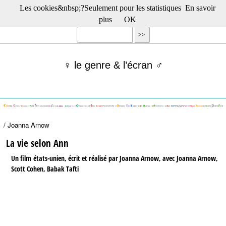
Les cookies&nbsp;?Seulement pour les statistiques
En savoir
☰ Menu
plus
OK
Films en salle
Films récents
Séries
♀ le genre & l’écran ♂
Films -TV/plates-formes
Classique
Publications
Tribunes
Bloc-notes
/ Joanna Arnow
Archives
Actu : "La Nouvelle Vague"
La vie selon Ann
S’abonner à la Lettre !
Un film états-unien, écrit et réalisé par Joanna Arnow, avec Joanna Arnow,
Scott Cohen, Babak Tafti