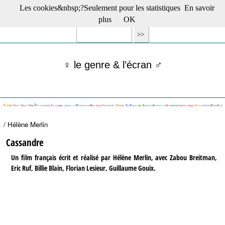
Les cookies&nbsp;?Seulement pour les statistiques
En savoir
☰ Menu
plus
OK
Films en salle
Films récents
Séries
♀ le genre & l’écran ♂
Films -TV/plates-formes
Classique
Publications
Tribunes
Bloc-notes
/ Hélène Merlin
Archives
Actu : "La Nouvelle Vague"
Cassandre
S’abonner à la Lettre !
Un film français écrit et réalisé par Hélène Merlin, avec Zabou Breitman,
Eric Ruf, Billie Blain, Florian Lesieur, Guillaume Gouix.