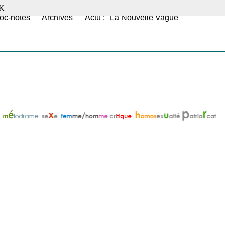
K
oc-notes
Archives
Actu : "La Nouvelle Vague"