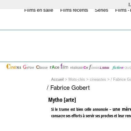
L
Films en salle
Films récents
Séries
Films -
Accueil
> Mots-clés > cineastes >
/ Fabrice G
/ Fabrice Gobert
Mytho [arte]
une mèr
Si le trame est bien celle annoncée –
consacre ses efforts à servir ses proches et leur re