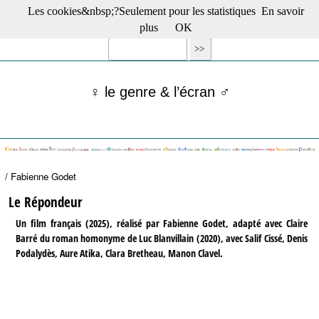
Les cookies&nbsp;?Seulement pour les statistiques
En savoir
☰ Menu
plus
OK
Films en salle
Films récents
Séries
♀ le genre & l’écran ♂
Films -TV/plates-formes
Classique
Publications
Tribunes
Bloc-notes
/ Fabienne Godet
Archives
Actu : "La Nouvelle Vague"
Le Répondeur
S’abonner à la Lettre !
Un film français (2025), réalisé par Fabienne Godet, adapté avec Claire
Barré du roman homonyme de Luc Blanvillain (2020), avec Salif Cissé, Denis
Podalydès, Aure Atika, Clara Bretheau, Manon Clavel.