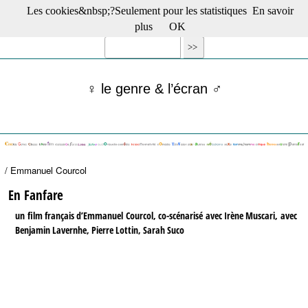
Les cookies&nbsp;?Seulement pour les statistiques
En savoir
☰ Menu
plus
OK
Films en salle
Films récents
Séries
♀ le genre & l’écran ♂
Films -TV/plates-formes
Classique
Publications
Tribunes
Bloc-notes
/ Emmanuel Courcol
Archives
Actu : "La Nouvelle Vague"
En Fanfare
S’abonner à la Lettre !
un film français d’Emmanuel Courcol, co-scénarisé avec Irène Muscari, avec
Benjamin Lavernhe, Pierre Lottin, Sarah Suco