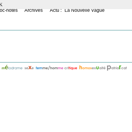
K
oc-notes
Archives
Actu : "La Nouvelle Vague"