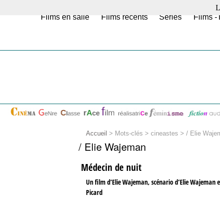
L
Films en salle
Films récents
Séries
Films -
Accueil
> Mots-clés > cineastes >
/ Elie Waje
/ Elie Wajeman
Médecin de nuit
Un film d’Elie Wajeman, scénario d’Elie Wajeman 
Picard