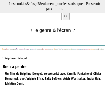
Les cookies&nbsp;?Seulement pour les statistiques
En savoir
☰ Menu
plus
OK
Films en salle
Films récents
Séries
♀ le genre & l’écran ♂
Films -TV/plates-formes
Classique
Publications
Tribunes
Bloc-notes
/ Delphine Deloget
Archives
Actu : "La Nouvelle Vague"
Rien à perdre
S’abonner à la Lettre !
Un film de Delphine Deloget, co-scénarisé avec Camille Fontaine et Olivier
Demangel, avec Vriginie Efira, Falix Lefbvre, Arieh Worthalter, India Hair,
Mahtien Demi.