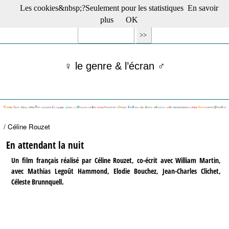
Les cookies&nbsp;?Seulement pour les statistiques
En savoir
☰ Menu
plus
OK
Films en salle
Films récents
Séries
♀ le genre & l’écran ♂
Films -TV/plates-formes
Classique
Publications
Tribunes
Bloc-notes
/ Céline Rouzet
Archives
Actu : "La Nouvelle Vague"
En attendant la nuit
S’abonner à la Lettre !
Un film français réalisé par Céline Rouzet, co-écrit avec William Martin,
avec Mathias Legoût Hammond, Elodie Bouchez, Jean-Charles Clichet,
Céleste Brunnquell.