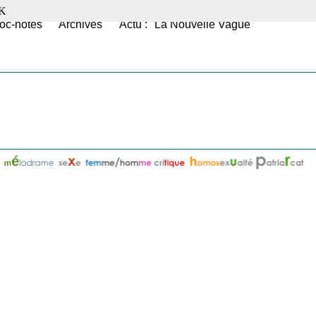
K
oc-notes
Archives
Actu : "La Nouvelle Vague"