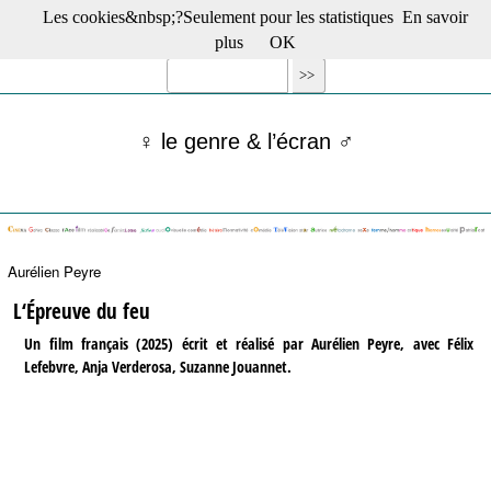
Les cookies&nbsp;?Seulement pour les statistiques
En savoir
☰ Menu
plus
OK
Films en salle
Films récents
Séries
♀ le genre & l’écran ♂
Films -TV/plates-formes
Classique
Publications
Tribunes
Bloc-notes
Aurélien Peyre
Archives
Actu : "La Nouvelle Vague"
L‘Épreuve du feu
S’abonner à la Lettre !
Un film français (2025) écrit et réalisé par Aurélien Peyre, avec Félix
Lefebvre, Anja Verderosa, Suzanne Jouannet.