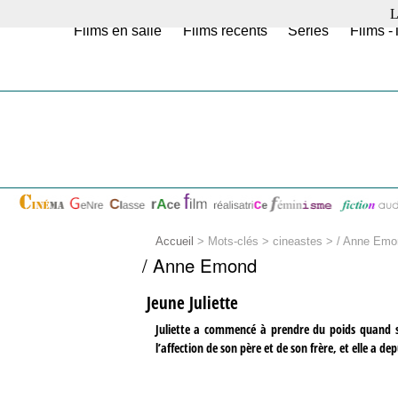
L
Films en salle
Films récents
Séries
Films -
Accueil
> Mots-clés > cineastes >
/ Anne Emo
/ Anne Emond
Jeune Juliette
Juliette a commencé à prendre du poids quand s
l’affection de son père et de son frère, et elle a d