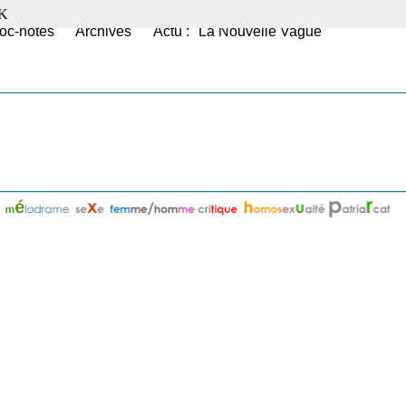
K
oc-notes
Archives
Actu : "La Nouvelle Vague"