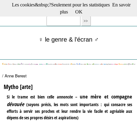
Les cookies&nbsp;?Seulement pour les statistiques
En savoir
☰ Menu
plus
OK
Films en salle
Films récents
Séries
♀ le genre & l’écran ♂
Films -TV/plates-formes
Classique
Publications
Tribunes
Bloc-notes
/ Anne Berest
Archives
Actu : "La Nouvelle Vague"
Mytho [arte]
S’abonner à la Lettre !
une mère et compagne
Si le trame est bien celle annoncée –
dévouée
(soyons précis, les mots sont importants : qui consacre ses
efforts à servir ses proches et leur rendre la vie facile et agréable aux
dépens de ses propres désirs et aspirations)