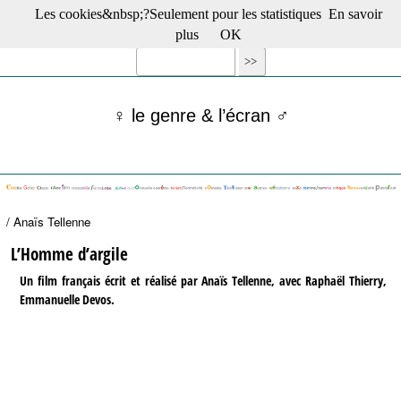
Les cookies&nbsp;?Seulement pour les statistiques
En savoir
☰ Menu
plus
OK
Films en salle
Films récents
Séries
♀ le genre & l’écran ♂
Films -TV/plates-formes
Classique
Publications
Tribunes
Bloc-notes
/ Anaïs Tellenne
Archives
Actu : "La Nouvelle Vague"
L’Homme d’argile
S’abonner à la Lettre !
Un film français écrit et réalisé par Anaïs Tellenne, avec Raphaël Thierry,
Emmanuelle Devos.