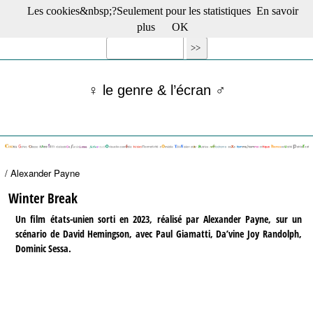
Les cookies&nbsp;?Seulement pour les statistiques
En savoir
☰ Menu
plus
OK
Films en salle
Films récents
Séries
♀ le genre & l’écran ♂
Films -TV/plates-formes
Classique
Publications
Tribunes
Bloc-notes
/ Alexander Payne
Archives
Actu : "La Nouvelle Vague"
Winter Break
S’abonner à la Lettre !
Un film états-unien sorti en 2023, réalisé par Alexander Payne, sur un
scénario de David Hemingson, avec Paul Giamatti, Da’vine Joy Randolph,
Dominic Sessa.