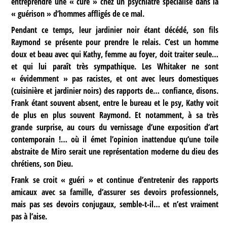
entreprendre une « cure » chez un psychiatre spécialisé dans la
« guérison » d’hommes affligés de ce mal.
Pendant ce temps, leur jardinier noir étant décédé, son fils
Raymond se présente pour prendre le relais. C’est un homme
doux et beau avec qui Kathy, femme au foyer, doit traiter seule…
et qui lui paraît très sympathique. Les Whitaker ne sont
« évidemment » pas racistes, et ont avec leurs domestiques
(cuisinière et jardinier noirs) des rapports de… confiance, disons.
Frank étant souvent absent, entre le bureau et le psy, Kathy voit
de plus en plus souvent Raymond. Et notamment, à sa très
grande surprise, au cours du vernissage d’une exposition d’art
contemporain !… où il émet l’opinion inattendue qu’une toile
abstraite de Miro serait une représentation moderne du dieu des
chrétiens, son Dieu.
Frank se croit « guéri » et continue d’entretenir des rapports
amicaux avec sa famille, d’assurer ses devoirs professionnels,
mais pas ses devoirs conjugaux, semble-t-il… et n’est vraiment
pas à l’aise.