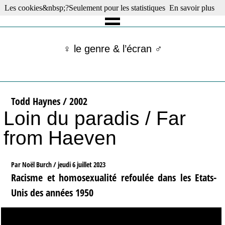
Les cookies&nbsp;?Seulement pour les statistiques
En savoir plus
☰ Menu
Films en salle
Films récents
♀ le genre & l’écran ♂
Séries
Films -TV/plates-formes
Classique
Publications
Todd Haynes / 2002
Tribunes
Loin du paradis / Far
Bloc-notes
Archives
from Haeven
Actu : "La Nouvelle Vague"
S’abonner à la Lettre !
Par Noël Burch /
jeudi 6 juillet 2023
Racisme et homosexualité refoulée dans les Etats-
Unis des années 1950