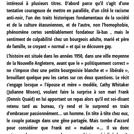
intéressé à plusieurs titres. D’abord parce qu’il s’agit d’une
tentative courageuse de mettre en parallèle, d’un côté le racisme
anti-noir, l’un des traits historiques fondamentaux de la société
et de la culture étasuniennes, et de l’autre, non l’homophobie,
phénomène certes semblablement fondateur là-bas , mais le
sentiment de culpabilité chez un bourgeois adulte, marié et père
de famille, se croyant « normal » et qui se découvre gay.
L’histoire est située dans les années 1950, dans une ville moyenne
de la Nouvelle Angleterre, avant que le « politiquement correct »
ne s’impose chez une petite bourgeoisie blanche et « libérale »,
brouillant quelque peu les cartes sur ces deux questions. Le récit
s’engage lorsque « l’épouse et mère » modèle, Cathy Whitaker
(Julianne Moore), voulant faire la surprise à son mari Frank
(Dennis Quaid) en lui apportant un repas alors qu’il est soi-disant
retenu tard au bureau, s’y rend et le surprend en train
d’embrasser passionnément… un homme. En tête à tête chez eux,
le couple patauge dans une gêne partagée. Mais tombe d’accord
pour considérer que Frank est « malade »… Il va donc