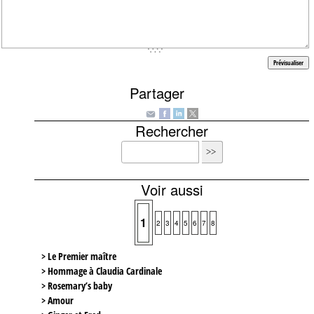
Partager
Rechercher
Voir aussi
1
2
3
4
5
6
7
8
> Le Premier maître
> Hommage à Claudia Cardinale
> Rosemary’s baby
> Amour