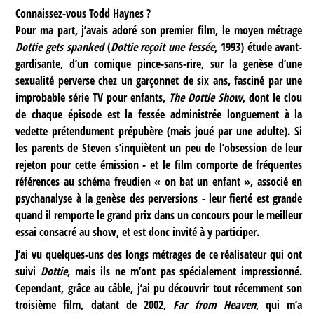
Connaissez-vous Todd Haynes ?
Pour ma part, j’avais adoré son premier film, le moyen métrage
Dottie gets spanked
(
Dottie reçoit une fessée
, 1993) étude avant-
gardisante, d’un comique pince-sans-rire, sur la genèse d’une
sexualité perverse chez un garçonnet de six ans, fasciné par une
improbable série TV pour enfants,
The Dottie Show
, dont le clou
de chaque épisode est la fessée administrée longuement à la
vedette prétendument prépubère (mais joué par une adulte). Si
les parents de Steven s’inquiètent un peu de l’obsession de leur
rejeton pour cette émission - et le film comporte de fréquentes
références au schéma freudien « on bat un enfant », associé en
psychanalyse à la genèse des perversions - leur fierté est grande
quand il remporte le grand prix dans un concours pour le meilleur
essai consacré au show, et est donc invité à y participer.
J’ai vu quelques-uns des longs métrages de ce réalisateur qui ont
suivi
Dottie
, mais ils ne m’ont pas spécialement impressionné.
Cependant, grâce au câble, j’ai pu découvrir tout récemment son
troisième film, datant de 2002,
Far from Heaven
, qui m’a