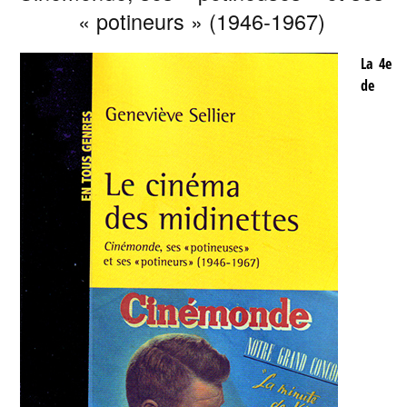
« potineurs » (1946-1967)
La 4e
de