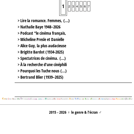
1
2
3
4
5
6
7
> Lire la romance. Femmes, (…)
> Nathalie Baye 1948–2026
> Podcast "le cinéma français,
> Micheline Presle et Danielle
> Alice Guy, la plus audacieuse
> Brigitte Bardot (1934-2025)
> Spectatrices de cinéma. (…)
> À la recherche d’une cinéphili
> Pourquoi les Tuche nous (…)
> Bertrand Blier (1939–2025)
2015 - 2026 ♀ le genre & l’écran ♂