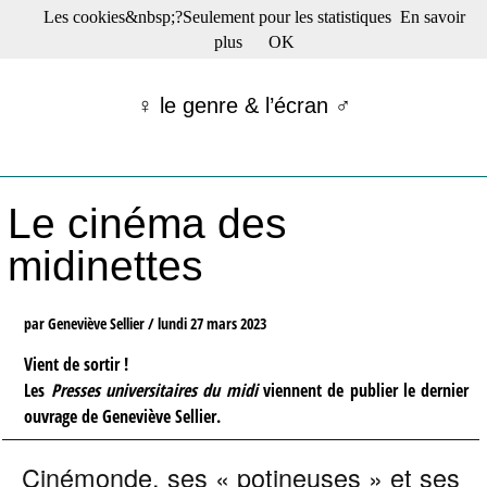
Les cookies&nbsp;?Seulement pour les statistiques
En savoir
☰ Menu
plus
OK
Films en salle
Films récents
♀ le genre & l’écran ♂
Séries
Films -TV/plates-formes
Classique
Publications
Le cinéma des
Tribunes
Bloc-notes
midinettes
Archives
Actu : "La Nouvelle Vague"
S’abonner à la Lettre !
par Geneviève Sellier /
lundi 27 mars 2023
Vient de sortir !
Les
Presses universitaires du midi
viennent de publier le dernier
ouvrage de Geneviève Sellier.
Cinémonde, ses « potineuses » et ses