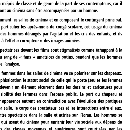
un mépris de classe et de genre de la part de ses contempteurs, car il
 vont au cinéma sans être accompagnées par un homme.
ument les salles de cinéma et en composent le contingent principal.
particulier les après-midis de congé scolaire, cet usage du cinéma
des hommes dérangés par l’agitation et les cris des enfants, et ils
e à l’effet « corrupteur » des images animées.
 spectatrices devant les films sont stigmatisés comme échappant à la
s au rang de « fans » amatrices de potins, pendant que les hommes
e l’analyse.
s femmes dans les salles de cinéma va se polariser sur les chapeaux.
phistication le statut social de celle qui le porte (seules les femmes
devenir un élément récurrent dans les dessins et caricatures pour
visibilité des femmes dans l’espace public. Le port du chapeau et
apparence entrent en contradiction avec l’évolution des pratiques
 salle, le corps des spectateur·ices et les interactions entre elleux.
tre spectatrice dans la salle et actrice sur l’écran. Les hommes se
 qui usent du cinéma pour enrichir leur vie sociale aux dépens du
s des classes moyennes et supérieures sont courtisées par les