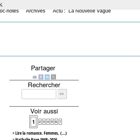
K
oc-notes
Archives
Actu : "La Nouvelle Vague"
Partager
Rechercher
Voir aussi
1
2
3
4
5
6
7
> Lire la romance. Femmes, (…)
> Nathalie Baye 1948–2026