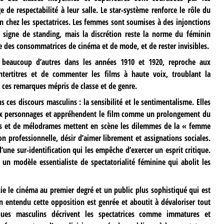
 de respectabilité à leur salle. Le star-système renforce le rôle du
chez les spectatrices. Les femmes sont soumises à des injonctions
n signe de standing, mais la discrétion reste la norme du féminin
re des consommatrices de cinéma et de mode, et de rester invisibles.
 beaucoup d’autres dans les années 1910 et 1920, reproche aux
 intertitres et de commenter les films à haute voix, troublant la
s ces remarques mépris de classe et de genre.
ns ces discours masculins : la sensibilité et le sentimentalisme. Elles
aux personnages et appréhendent le film comme un prolongement du
es et de mélodrames mettent en scène les dilemmes de la « femme
n professionnelle, désir d’aimer librement et assignations sociales.
une sur-identification qui les empêche d’exercer un esprit critique.
t un modèle essentialiste de spectatorialité féminine qui abolit les
e le cinéma au premier degré et un public plus sophistiqué qui est
en entendu cette opposition est genrée et aboutit à dévaloriser tout
iques masculins décrivent les spectatrices comme immatures et