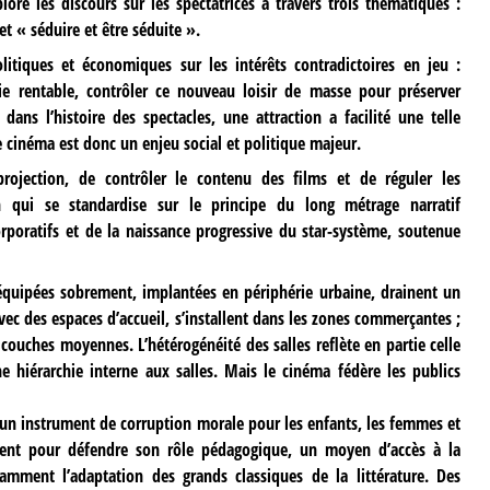
ore les discours sur les spectatrices à travers trois thématiques :
et « séduire et être séduite ».
litiques et économiques sur les intérêts contradictoires en jeu :
 rentable, contrôler ce nouveau loisir de masse pour préserver
dans l’histoire des spectacles, une attraction a facilité une telle
Le cinéma est donc un enjeu social et politique majeur.
projection, de contrôler le contenu des films et de réguler les
 qui se standardise sur le principe du long métrage narratif
rporatifs et de la naissance progressive du star-système, soutenue
s, équipées sobrement, implantées en périphérie urbaine, drainent un
avec des espaces d’accueil, s’installent dans les zones commerçantes ;
x couches moyennes. L’hétérogénéité des salles reflète en partie celle
une hiérarchie interne aux salles. Mais le cinéma fédère les publics
 un instrument de corruption morale pour les enfants, les femmes et
élèvent pour défendre son rôle pédagogique, un moyen d’accès à la
tamment l’adaptation des grands classiques de la littérature. Des