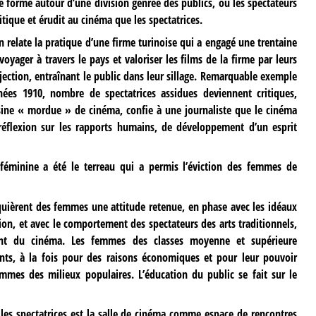
e forme autour d’une division genrée des publics, où les spectateurs
itique et érudit au cinéma que les spectatrices.
n relate la pratique d’une firme turinoise qui a engagé une trentaine
yager à travers le pays et valoriser les films de la firme par leurs
rojection, entraînant le public dans leur sillage. Remarquable exemple
nnées 1910, nombre de spectatrices assidues deviennent critiques,
sine « mordue » de cinéma, confie à une journaliste que le cinéma
 réflexion sur les rapports humains, de développement d’un esprit
é féminine a été le terreau qui a permis l’éviction des femmes de
uièrent des femmes une attitude retenue, en phase avec les idéaux
on, et avec le comportement des spectateurs des arts traditionnels,
ent du cinéma. Les femmes des classes moyenne et supérieure
ants, à la fois pour des raisons économiques et pour leur pouvoir
femmes des milieux populaires. L’éducation du public se fait sur le
 les spectatrices est la salle de cinéma comme espace de rencontres