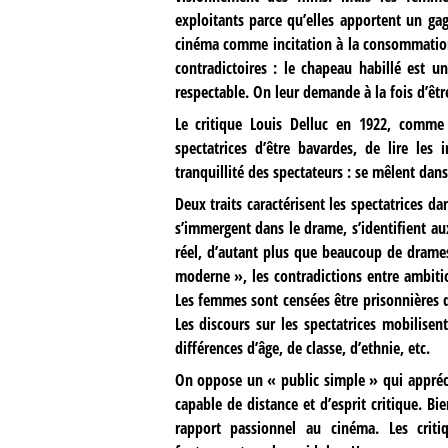
exploitants parce qu’elles apportent un gage
cinéma comme incitation à la consommation 
contradictoires : le chapeau habillé est u
respectable. On leur demande à la fois d’êt
Le critique Louis Delluc en 1922, comme
spectatrices d’être bavardes, de lire les
tranquillité des spectateurs : se mêlent dan
Deux traits caractérisent les spectatrices da
s’immergent dans le drame, s’identifient 
réel, d’autant plus que beaucoup de dram
moderne », les contradictions entre ambitio
Les femmes sont censées être prisonnières d’
Les discours sur les spectatrices mobilisen
différences d’âge, de classe, d’ethnie, etc.
On oppose un « public simple » qui appréci
capable de distance et d’esprit critique. Bi
rapport passionnel au cinéma. Les crit