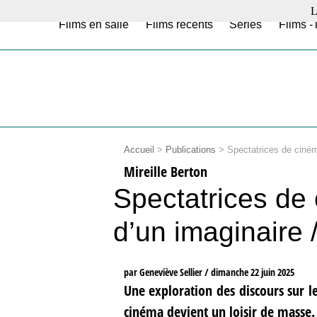
L
Films en salle
Films récents
Séries
Films -
Accueil
>
Publications
>
Spectatrices de ciném
Mireille Berton
Spectatrices de
d’un imaginaire 
par Geneviève Sellier /
dimanche 22 juin 2025
Une exploration des discours sur l
cinéma devient un loisir de masse.