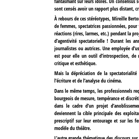
fantasmant sur leurs idoles. Un consensus s
sont censés avoir un rapport plus distant, cr
À rebours de ces stéréotypes, Mireille Berto
de femmes, spectatrices passionnées, pour vo
réactions (rires, larmes, etc.) pendant la p
d’agentivité spectatorielle ! Durant les a
journalistes ou autrices. Une employée d’u
est pour elle un outil d’introspection, de
critique et esthétique.
Mais la dépréciation de la spectatorialit
l’écriture et de l’analyse du cinéma.
Dans le même temps, les professionnels req
bourgeois de mesure, tempérance et discréti
dans le cadre d’un projet d’anoblissem
deviennent la cible principale des exploit
prescriptif sur leur entourage et sur les 
modèle du théâtre.
L’autre grande thématique des discours sur