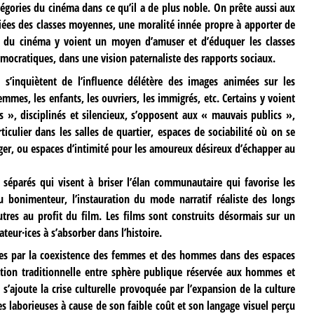
légories du cinéma dans ce qu’il a de plus noble. On prête aussi aux
riées des classes moyennes, une moralité innée propre à apporter de
urs du cinéma y voient un moyen d’amuser et d’éduquer les classes
émocratiques, dans une vision paternaliste des rapports sociaux.
s’inquiètent de l’influence délétère des images animées sur les
mmes, les enfants, les ouvriers, les immigrés, etc. Certains y voient
 », disciplinés et silencieux, s’opposent aux « mauvais publics »,
ticulier dans les salles de quartier, espaces de sociabilité où on se
ger, ou espaces d’intimité pour les amoureux désireux d’échapper au
 séparés qui visent à briser l’élan communautaire qui favorise les
u bonimenteur, l’instauration du mode narratif réaliste des longs
utres au profit du film. Les films sont construits désormais sur un
eur·ices à s’absorber dans l’histoire.
sées par la coexistence des femmes et des hommes dans des espaces
tion traditionnelle entre sphère publique réservée aux hommes et
’ajoute la crise culturelle provoquée par l’expansion de la culture
s laborieuses à cause de son faible coût et son langage visuel perçu