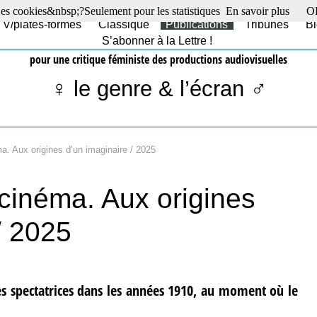
es cookies&nbsp;?Seulement pour les statistiques
En savoir plus
O
TV/plates-formes
Classique
Publications
Tribunes
Bl
S’abonner à la Lettre !
pour une critique féministe des productions audiovisuelles
♀ le genre & l’écran ♂
a. Aux origines d’un imaginaire / 2025
 cinéma. Aux origines
/ 2025
es spectatrices dans les années 1910, au moment où le