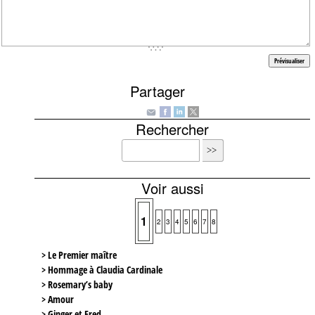
Partager
Rechercher
Voir aussi
1
2
3
4
5
6
7
8
> Le Premier maître
> Hommage à Claudia Cardinale
> Rosemary’s baby
> Amour
> Ginger et Fred