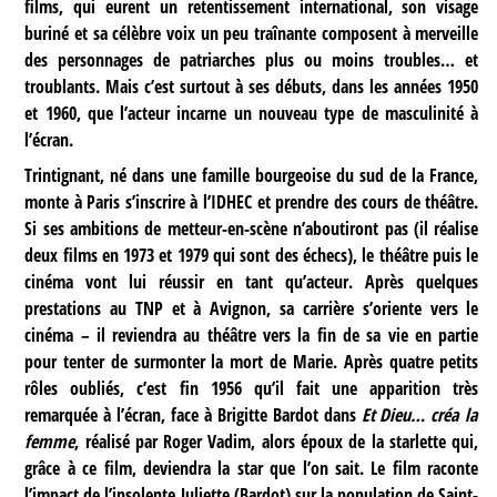
films, qui eurent un retentissement international, son visage
buriné et sa célèbre voix un peu traînante composent à merveille
des personnages de patriarches plus ou moins troubles… et
troublants. Mais c’est surtout à ses débuts, dans les années 1950
et 1960, que l’acteur incarne un nouveau type de masculinité à
l’écran.
Trintignant, né dans une famille bourgeoise du sud de la France,
monte à Paris s’inscrire à l’IDHEC et prendre des cours de théâtre.
Si ses ambitions de metteur-en-scène n’aboutiront pas (il réalise
deux films en 1973 et 1979 qui sont des échecs), le théâtre puis le
cinéma vont lui réussir en tant qu’acteur. Après quelques
prestations au TNP et à Avignon, sa carrière s’oriente vers le
cinéma – il reviendra au théâtre vers la fin de sa vie en partie
pour tenter de surmonter la mort de Marie. Après quatre petits
rôles oubliés, c’est fin 1956 qu’il fait une apparition très
remarquée à l’écran, face à Brigitte Bardot dans
Et Dieu… créa la
femme
, réalisé par Roger Vadim, alors époux de la starlette qui,
grâce à ce film, deviendra la star que l’on sait. Le film raconte
l’impact de l’insolente Juliette (Bardot) sur la population de Saint-