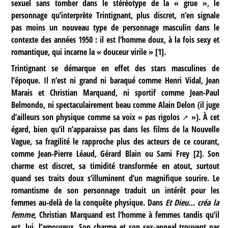
sexuel sans tomber dans le stéréotype de la « grue », le
personnage qu’interprète Trintignant, plus discret, n’en signale
pas moins un nouveau type de personnage masculin dans le
contexte des années 1950 : il est l’homme doux, à la fois sexy et
romantique, qui incarne la « douceur virile »
[
1
]
.
Trintignant se démarque en effet des stars masculines de
l’époque. Il n’est ni grand ni baraqué comme Henri Vidal, Jean
Marais et Christian Marquand, ni sportif comme Jean-Paul
Belmondo, ni spectaculairement beau comme Alain Delon (il juge
d’ailleurs son physique comme sa voix «
pas rigolos
»). À cet
égard, bien qu’il n’apparaisse pas dans les films de la Nouvelle
Vague, sa fragilité le rapproche plus des acteurs de ce courant,
comme Jean-Pierre Léaud, Gérard Blain ou Sami Frey
[
2
]
. Son
charme est discret, sa timidité transformée en atout, surtout
quand ses traits doux s’illuminent d’un magnifique sourire. Le
romantisme de son personnage traduit un intérêt pour les
femmes au-delà de la conquête physique. Dans
Et Dieu… créa la
femme
, Christian Marquand est l’homme à femmes tandis qu’il
est, lui, l’amoureux. Son charme et son sex-appeal trouvent par