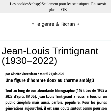
Les cookies&nbsp;?Seulement pour les statistiques
En savoir
☰ Menu
plus
OK
Films en salle
Films récents
♀ le genre & l’écran ♂
Séries
Films -TV/plates-formes
Classique
Publications
Jean-Louis Trintignant
Tribunes
Bloc-notes
(1930–2022)
Archives
Actu : "La Nouvelle Vague"
S’abonner à la Lettre !
par Ginette Vincendeau /
mardi 21 juin 2022
Une figure d'homme doux au charme ambigü
Tout au long de son abondante filmographie (146 titres de 1955 à
2022 d’après IMDb), Jean-Louis Trintignant a réussi à toucher un
public cinéphile mais aussi, parfois, populaire. Pour les jeunes
générations aujourd’hui, il est sans doute surtout connu pour son