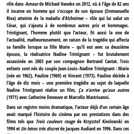
rôle dans
Amour
de Michael Haneke en 2012, où à l’âge de 82 ans
il incarne un homme qui s’occupe de son épouse (Emmanuelle
Riva) atteinte de la maladie d’Alzheimer – rôle qui lui valut un
César, qui s’ajouta à de nombreux autres prix et hommages.
Trintignant, l’homme plutôt que l’acteur, fit aussi la une de
l’actualité, malheureusement, en raison de la tragédie qui affecta
sa famille lorsque sa fille Marie – qu’il eut avec sa deuxième
épouse, la réalisatrice Nadine Trintignant – fut brutalement
assassinée en 2003 par son compagnon Bertrand Cantat. Trois
enfants sont nés du couple Jean-Louis–Nadine Trintignant : Marie
(née en 1962), Pauline (1969) et Vincent (1973). Pauline décède à
l’âge de dix mois – une première tragédie au sujet de laquelle
Nadine Trintignant réalise un film,
Ça n’arrive qu’aux autres
(1971) avec Catherine Deneuve et Marcello Mastrioanni.
Dans un registre moins dramatique, l’acteur déjà d’un certain âge
avait marqué l’histoire du cinéma par ses prestations dans des
films tels que
Trois couleurs rouge
de Krzysztof Kieslowski en
1994 et
Un héros très discret
de Jacques Audiard en 1996. Dans ces