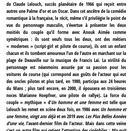
de Claude Lelouch, succès planétaire de 1966 qui reçoit entre
autres une Palme d’or et un Oscar. Dans cet ancêtre de la comédie
romantique à la française, le récit, même s’il privilégie le point de
vue du personnage masculin, s’évertue à présenter les deux
moitiés du couple qu’il forme avec Anouk Aimée comme
symétriques : ils sont veufs tous les deux, ont des métiers
« modernes » (script-girl et pilote de course), ils ont un enfant
chacun et ils tombent amoureux l’un de l’autre en marchant sur la
plage de Deauville sur la musique de Francis Lai. La virilité du
personnage est néanmoins assurée par sa passion pour les
voitures de course (qui correspond aux goûts de l’acteur qui eut
des oncles pilotes et plus tard, en 1980, participa aux 24 heures
du Mans ; plus tard encore, en 2000, il épousera en troisièmes
noces Marianne Hoepfner, une pilote de rallye). La force du
couple « mythique » d’
Un homme et une femme
est telle que
Lelouch les remet en scène deux fois, en 1986 avec
Un homme et
une femme, vingt ans déjà
et en 2019 avec
Les Plus Belles Années
d’une vie
, l’avant-dernier film de l’acteur. Mais dans cette veine
c’est un autre film qui retient l’attention des cinéphiles :
Ma nuit