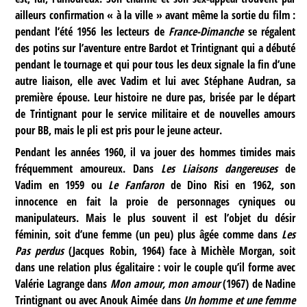
ailleurs confirmation « à la ville » avant même la sortie du film :
pendant l’été 1956 les lecteurs de
France-Dimanche
se régalent
des potins sur l’aventure entre Bardot et Trintignant qui a débuté
pendant le tournage et qui pour tous les deux signale la fin d’une
autre liaison, elle avec Vadim et lui avec Stéphane Audran, sa
première épouse. Leur histoire ne dure pas, brisée par le départ
de Trintignant pour le service militaire et de nouvelles amours
pour BB, mais le pli est pris pour le jeune acteur.
Pendant les années 1960, il va jouer des hommes timides mais
fréquemment amoureux. Dans
Les Liaisons dangereuses
de
Vadim en 1959 ou
Le Fanfaron
de Dino Risi en 1962, son
innocence en fait la proie de personnages cyniques ou
manipulateurs. Mais le plus souvent il est l’objet du désir
féminin, soit d’une femme (un peu) plus âgée comme dans
Les
Pas perdus
(Jacques Robin, 1964) face à Michèle Morgan, soit
dans une relation plus égalitaire : voir le couple qu’il forme avec
Valérie Lagrange dans
Mon amour, mon amour
(1967) de Nadine
Trintignant ou avec Anouk Aimée dans
Un homme et une femme