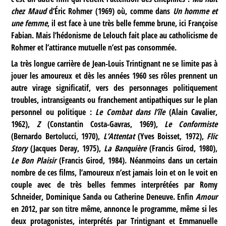
chez Maud
d’Éric Rohmer (1969) où, comme dans
Un homme et
une femme
, il est face à une très belle femme brune, ici Françoise
Fabian. Mais l’hédonisme de Lelouch fait place au catholicisme de
Rohmer et l’attirance mutuelle n’est pas consommée.
La très longue carrière de Jean-Louis Trintignant ne se limite pas à
jouer les amoureux et dès les années 1960 ses rôles prennent un
autre virage significatif, vers des personnages politiquement
troubles, intransigeants ou franchement antipathiques sur le plan
personnel ou politique :
Le Combat dans l’île
(Alain Cavalier,
1962),
Z
(Constantin Costa-Gavras, 1969),
Le Conformiste
(Bernardo Bertolucci, 1970),
L’Attentat
(Yves Boisset, 1972),
Flic
Story
(Jacques Deray, 1975),
La Banquière
(Francis Girod, 1980),
Le Bon Plaisir
(Francis Girod, 1984). Néanmoins dans un certain
nombre de ces films, l’amoureux n’est jamais loin et on le voit en
couple avec de très belles femmes interprétées par Romy
Schneider, Dominique Sanda ou Catherine Deneuve. Enfin
Amour
en 2012, par son titre même, annonce le programme, même si les
deux protagonistes, interprétés par Trintignant et Emmanuelle