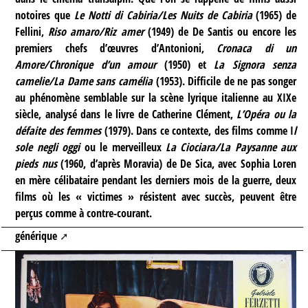
notoires que
Le Notti di Cabiria/Les Nuits de Cabiria
(1965) de
Fellini,
Riso amaro/Riz amer
(1949) de De Santis ou encore les
premiers chefs d’œuvres d’Antonioni,
Cronaca di un
Amore/Chronique d’un amour
(1950) et
La Signora senza
camelie/La Dame sans camélia
(1953). Difficile de ne pas songer
au phénomène semblable sur la scène lyrique italienne au XIXe
siècle, analysé dans le livre de Catherine Clément,
L’Opéra ou la
défaite des femmes
(1979). Dans ce contexte, des films comme I
l
sole negli oggi
ou le merveilleux
La Ciociara/La Paysanne aux
pieds nus
(1960, d’après Moravia) de De Sica, avec Sophia Loren
en mère célibataire pendant les derniers mois de la guerre, deux
films où les « victimes » résistent avec succès, peuvent être
perçus comme à contre-courant.
générique