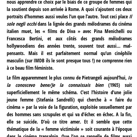
nous apprendre ce choix par le biais de ce groupe de femmes qui
la soutient depuis son arrivée à Rome. A quoi s’ajoutent ces deux
portraits d’hommes aussi veules l’un que l’autre. Tout ceci place
Il
sole negli occhi
dans la lignée des grands mélodrames du cinéma
italien muet, les « films de Diva » avec Pina Menichelli ou
Francesca Bertini, et aux côtés des grands mélodrames
hollywoodiens des années trente, souvent tout aussi… mal-
pensants. Mais il est parfaitement normal qu’un cinéphile
masculin (sur IMDB ils le sont presque tous !) ne comprenne rien
à ce beau film féministe.
Le film apparemment le plus connu de Pietrangeli aujourd’hui,
Io
la conoscevo bene/Je la connaissais bien
(1965) suit
superficiellement le même schéma. C’est l’histoire d’une jolie
jeune femme (Stefania Sandrelli) qui cherche à « faire du
cinéma » par la voie de la figuration, exploitée sexuellement par
des hommes sans scrupules et qui va d’échec en échec. A la fin,
elle se suicide. D’où ce titre amer. Et il semble que cette
thématique de la « femme victimisée » soit courante à l’époque
dans le cinéma transalpin. Que l’on se rappelle de films aussi