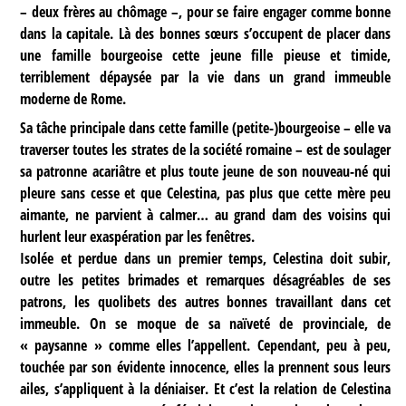
– deux frères au chômage –, pour se faire engager comme bonne
dans la capitale. Là des bonnes sœurs s’occupent de placer dans
une famille bourgeoise cette jeune fille pieuse et timide,
terriblement dépaysée par la vie dans un grand immeuble
moderne de Rome.
Sa tâche principale dans cette famille (petite-)bourgeoise – elle va
traverser toutes les strates de la société romaine – est de soulager
sa patronne acariâtre et plus toute jeune de son nouveau-né qui
pleure sans cesse et que Celestina, pas plus que cette mère peu
aimante, ne parvient à calmer… au grand dam des voisins qui
hurlent leur exaspération par les fenêtres.
Isolée et perdue dans un premier temps, Celestina doit subir,
outre les petites brimades et remarques désagréables de ses
patrons, les quolibets des autres bonnes travaillant dans cet
immeuble. On se moque de sa naïveté de provinciale, de
« paysanne » comme elles l’appellent. Cependant, peu à peu,
touchée par son évidente innocence, elles la prennent sous leurs
ailes, s’appliquent à la déniaiser. Et c’est la relation de Celestina