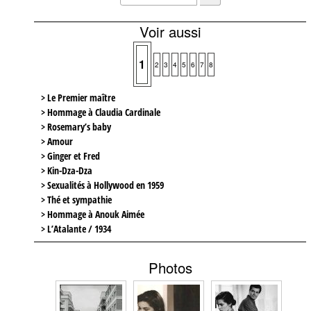
Voir aussi
1
2
3
4
5
6
7
8
> Le Premier maître
> Hommage à Claudia Cardinale
> Rosemary’s baby
> Amour
> Ginger et Fred
> Kin-Dza-Dza
> Sexualités à Hollywood en 1959
> Thé et sympathie
> Hommage à Anouk Aimée
> L’Atalante / 1934
Photos