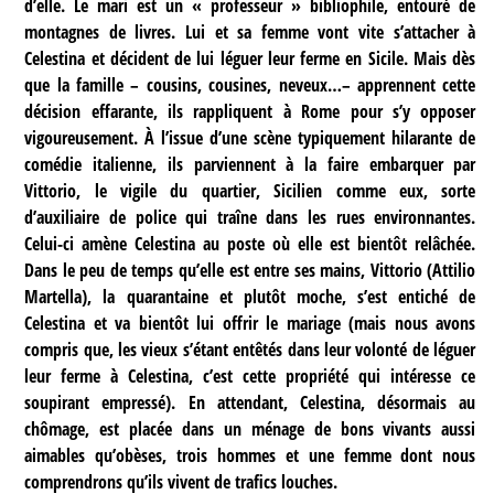
d’elle. Le mari est un « professeur » bibliophile, entouré de
montagnes de livres. Lui et sa femme vont vite s’attacher à
Celestina et décident de lui léguer leur ferme en Sicile. Mais dès
que la famille – cousins, cousines, neveux…– apprennent cette
décision effarante, ils rappliquent à Rome pour s’y opposer
vigoureusement. À l’issue d’une scène typiquement hilarante de
comédie italienne, ils parviennent à la faire embarquer par
Vittorio, le vigile du quartier, Sicilien comme eux, sorte
d’auxiliaire de police qui traîne dans les rues environnantes.
Celui-ci amène Celestina au poste où elle est bientôt relâchée.
Dans le peu de temps qu’elle est entre ses mains, Vittorio (Attilio
Martella), la quarantaine et plutôt moche, s’est entiché de
Celestina et va bientôt lui offrir le mariage (mais nous avons
compris que, les vieux s’étant entêtés dans leur volonté de léguer
leur ferme à Celestina, c’est cette propriété qui intéresse ce
soupirant empressé). En attendant, Celestina, désormais au
chômage, est placée dans un ménage de bons vivants aussi
aimables qu’obèses, trois hommes et une femme dont nous
comprendrons qu’ils vivent de trafics louches.