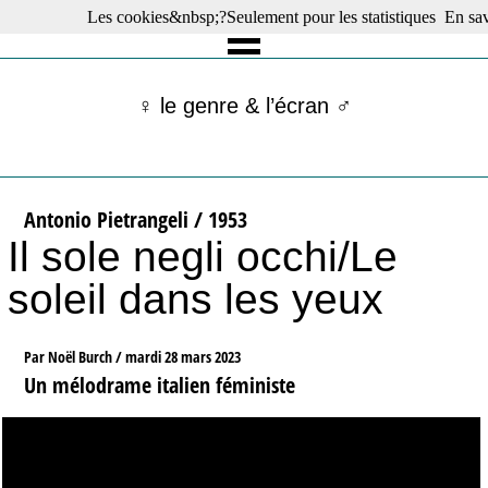
Les cookies&nbsp;?Seulement pour les statistiques
En sav
☰ Menu
Films en salle
Films récents
♀ le genre & l’écran ♂
Séries
Films -TV/plates-formes
Classique
Publications
Antonio Pietrangeli / 1953
Tribunes
Il sole negli occhi/Le
Bloc-notes
Archives
soleil dans les yeux
Actu : "La Nouvelle Vague"
S’abonner à la Lettre !
Par Noël Burch /
mardi 28 mars 2023
Un mélodrame italien féministe