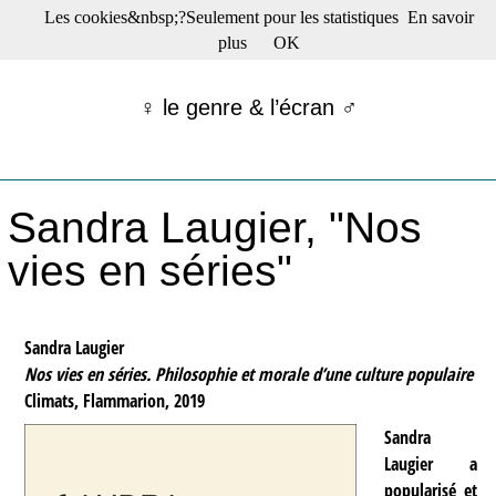
Les cookies&nbsp;?Seulement pour les statistiques
En savoir
☰ Menu
plus
OK
Films en salle
Films récents
♀ le genre & l’écran ♂
Séries
Films -TV/plates-formes
Classique
Publications
Sandra Laugier, "Nos
Tribunes
Bloc-notes
vies en séries"
Archives
Actu : "La Nouvelle Vague"
S’abonner à la Lettre !
Sandra Laugier
Nos vies en séries. Philosophie et morale d’une culture populaire
Climats, Flammarion, 2019
Sandra
Laugier a
popularisé et