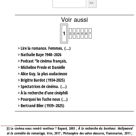
Voir aussi
1
2
3
4
5
6
7
> Lire la romance. Femmes, (…)
> Nathalie Baye 1948–2026
> Podcast "le cinéma français,
> Micheline Presle et Danielle
> Alice Guy, la plus audacieuse
> Brigitte Bardot (1934-2025)
> Spectatrices de cinéma. (…)
> À la recherche d’une cinéphili
> Pourquoi les Tuche nous (…)
> Bertrand Blier (1939–2025)
[
i
]
Le cinéma nous rend-il meilleur ? Bayard, 2003 ;
À la recherche du bonheur. Hollywood
et la comédie du remariage
, Vrin, 2017 ; Philosophie des salles obscures, Flammarion, 2011 ;