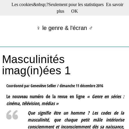
Les cookies&nbsp;?Seulement pour les statistiques
En savoir
☰ Menu
plus
OK
Films en salle
Films récents
♀ le genre & l’écran ♂
Séries
Films -TV/plates-formes
Classique
Publications
Masculinités
Tribunes
Bloc-notes
imag(in)ées 1
Archives
Actu : "La Nouvelle Vague"
S’abonner à la Lettre !
Coordonné par Geneviève Sellier /
dimanche 11 décembre 2016
Le nouveau numéro de la revue en ligne
« Genre en séries :
cinéma, télévision, médias »
Que signifie être un homme ? Les codes de la
masculinité, que chaque petit mâle intériorise
consciemment et inconsciemment dès sa naissance,