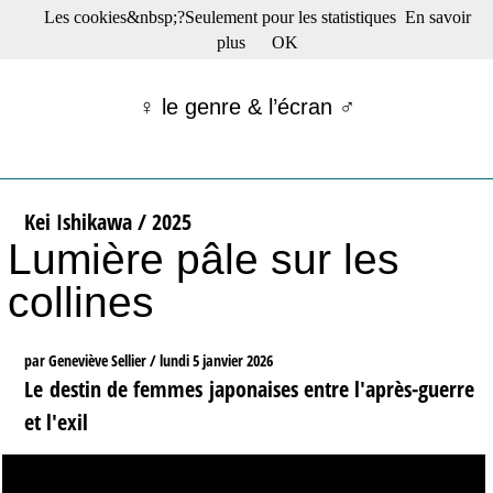
Les cookies&nbsp;?Seulement pour les statistiques
En savoir
☰ Menu
plus
OK
Films en salle
Films récents
♀ le genre & l’écran ♂
Séries
Films -TV/plates-formes
Classique
Publications
Kei Ishikawa / 2025
Tribunes
Lumière pâle sur les
Bloc-notes
Archives
collines
Actu : "La Nouvelle Vague"
S’abonner à la Lettre !
par Geneviève Sellier /
lundi 5 janvier 2026
Le destin de femmes japonaises entre l'après-guerre
et l'exil