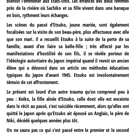
bientôt l’emmener aux États-Unis. Les errances des deux femmes
près de la rivière où Sachiko et sa fille vivent dans une baraque
en bois, rythment leurs échanges.
Les scènes du passé d’Etsuko, jeune mariée, sont également
focalisées sur la visite de son beau-père, plus affectueux avec elle
que son mari. Il a recueilli Etsuko à la suite de la perte de sa
famille, avant d’en faire sa belle-fille ; très affecté par les
manifestations d’hostilité de son fils, il se révèle porteur de
l’idéologie autoritaire du Japon impérial quand il revoit un ancien
élève qui a dénoncé dans un article ses méthodes éducatives
typiques du Japon d’avant 1945. Etsuko est involontairement
témoin de cet affrontement.
Le présent est lourd d’un autre trauma qu’on comprend peu à
peu : Keiko, la fille aînée d’Etsuko, celle dont elle est enceinte
dans le récit au passé, s’est suicidée récemment, alors qu’elles ont
quitté le Japon après qu’Etsuko ait épousé un Anglais, le père de
Niki, décédé quelques années plus tôt.
On ne saura pas ce qui s’est passé entre le premier et le second