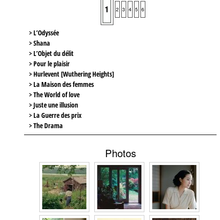
1
2
3
4
5
6
> L’Odyssée
> Shana
> L’Objet du délit
> Pour le plaisir
> Hurlevent [Wuthering Heights]
> La Maison des femmes
> The World of love
> Juste une illusion
> La Guerre des prix
> The Drama
Photos