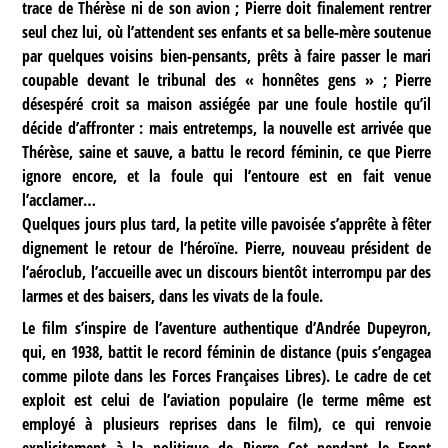
trace de Thérèse ni de son avion ; Pierre doit finalement rentrer
seul chez lui, où l’attendent ses enfants et sa belle-mère soutenue
par quelques voisins bien-pensants, prêts à faire passer le mari
coupable devant le tribunal des « honnêtes gens » ; Pierre
désespéré croit sa maison assiégée par une foule hostile qu’il
décide d’affronter : mais entretemps, la nouvelle est arrivée que
Thérèse, saine et sauve, a battu le record féminin, ce que Pierre
ignore encore, et la foule qui l’entoure est en fait venue
l’acclamer…
Quelques jours plus tard, la petite ville pavoisée s’apprête à fêter
dignement le retour de l’héroïne. Pierre, nouveau président de
l’aéroclub, l’accueille avec un discours bientôt interrompu par des
larmes et des baisers, dans les vivats de la foule.
Le film s’inspire de l’aventure authentique d’Andrée Dupeyron,
qui, en 1938, battit le record féminin de distance (puis s’engagea
comme pilote dans les Forces Françaises Libres). Le cadre de cet
exploit est celui de l’aviation populaire (le terme même est
employé à plusieurs reprises dans le film), ce qui renvoie
explicitement à la politique de Pierre Cot pendant le Front