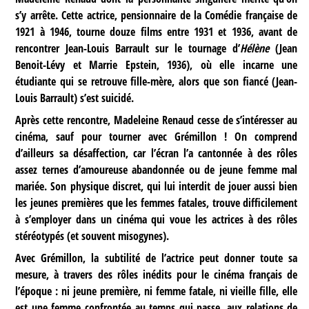
s’y arrête. Cette actrice, pensionnaire de la Comédie française de
1921 à 1946, tourne douze films entre 1931 et 1936, avant de
rencontrer Jean-Louis Barrault sur le tournage d’
Hélène
(Jean
Benoit-Lévy et Marrie Epstein, 1936), où elle incarne une
étudiante qui se retrouve fille-mère, alors que son fiancé (Jean-
Louis Barrault) s’est suicidé.
Après cette rencontre, Madeleine Renaud cesse de s’intéresser au
cinéma, sauf pour tourner avec Grémillon ! On comprend
d’ailleurs sa désaffection, car l’écran l’a cantonnée à des rôles
assez ternes d’amoureuse abandonnée ou de jeune femme mal
mariée. Son physique discret, qui lui interdit de jouer aussi bien
les jeunes premières que les femmes fatales, trouve difficilement
à s’employer dans un cinéma qui voue les actrices à des rôles
stéréotypés (et souvent misogynes).
Avec Grémillon, la subtilité de l’actrice peut donner toute sa
mesure, à travers des rôles inédits pour le cinéma français de
l’époque : ni jeune première, ni femme fatale, ni vieille fille, elle
est une femme confrontée au temps qui passe, aux relations de