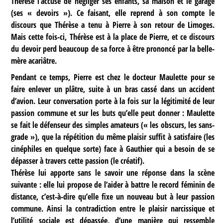
Thérèse l’accuse de négliger ses enfants, sa maison et le garage
(ses « devoirs »). Ce faisant, elle reprend à son compte le
discours que Thérèse a tenu à Pierre à son retour de Limoges.
Mais cette fois-ci, Thérèse est à la place de Pierre, et ce discours
du devoir perd beaucoup de sa force à être prononcé par la belle-
mère acariâtre.
Pendant ce temps, Pierre est chez le docteur Maulette pour se
faire enlever un plâtre, suite à un bras cassé dans un accident
d’avion. Leur conversation porte à la fois sur la légitimité de leur
passion commune et sur les buts qu’elle peut donner : Maulette
se fait le défenseur des simples amateurs (« les obscurs, les sans-
grade »), que la répétition du même plaisir suffit à satisfaire (les
cinéphiles en quelque sorte) face à Gauthier qui a besoin de se
dépasser à travers cette passion (le créatif).
Thérèse lui apporte sans le savoir une réponse dans la scène
suivante : elle lui propose de l’aider à battre le record féminin de
distance, c’est-à-dire qu’elle fixe un nouveau but à leur passion
commune. Ainsi la contradiction entre le plaisir narcissique et
l’utilité sociale est dépassée, d’une manière qui ressemble