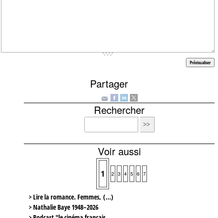
Partager
Rechercher
Voir aussi
1
2
3
4
5
6
7
> Lire la romance. Femmes, (…)
> Nathalie Baye 1948–2026
> Podcast "le cinéma français,