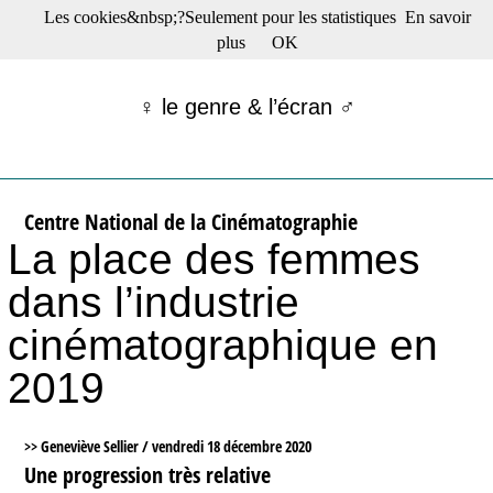
Les cookies&nbsp;?Seulement pour les statistiques
En savoir
☰ Menu
plus
OK
Films en salle
Films récents
♀ le genre & l’écran ♂
Séries
Films -TV/plates-formes
Classique
Publications
Centre National de la Cinématographie
Tribunes
La place des femmes
Bloc-notes
Archives
dans l’industrie
Actu : "La Nouvelle Vague"
S’abonner à la Lettre !
cinématographique en
2019
>> Geneviève Sellier /
vendredi 18 décembre 2020
Une progression très relative