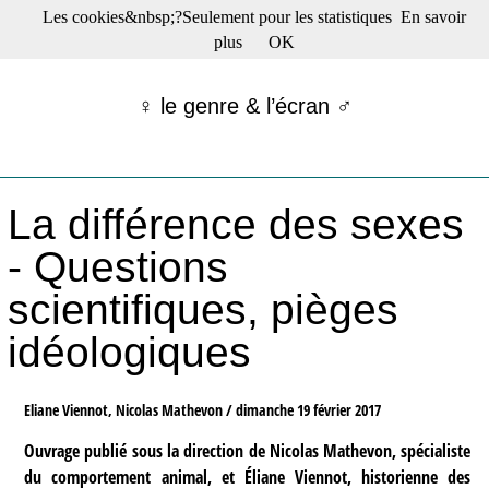
Les cookies&nbsp;?Seulement pour les statistiques
En savoir
☰ Menu
plus
OK
Films en salle
Films récents
♀ le genre & l’écran ♂
Séries
Films -TV/plates-formes
Classique
Publications
La différence des sexes
Tribunes
Bloc-notes
- Questions
Archives
scientifiques, pièges
Actu : "La Nouvelle Vague"
S’abonner à la Lettre !
idéologiques
Eliane Viennot, Nicolas Mathevon /
dimanche 19 février 2017
Ouvrage publié sous la direction de Nicolas Mathevon, spécialiste
du comportement animal, et Éliane Viennot, historienne des