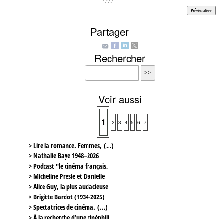
Partager
Rechercher
Voir aussi
1
2
3
4
5
6
7
> Lire la romance. Femmes, (…)
> Nathalie Baye 1948–2026
> Podcast "le cinéma français,
> Micheline Presle et Danielle
> Alice Guy, la plus audacieuse
> Brigitte Bardot (1934-2025)
> Spectatrices de cinéma. (…)
> À la recherche d’une cinéphili