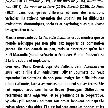
paysan
(2017),
Roxane
(2019),
Ce qui nous lie
(2018),
Normandie
nue
(2018),
Au nom de la terre
(2019),
Revenir
(2020),
La Nuée
(2021). Dans des genres différents et avec des ambitions
variables, ils attirent l’attention des urbains sur les difficultés
croissantes, économiques, sociales et psychologiques que vivent
les agriculteur·ices.
Mais la nouveauté de
La Terre des hommes
est de montrer que ce
monde n’échappe pas non plus aux rapports de domination
genrée. On s’en doutait un peu, mais la description qu’en fait
Naël Marandin (sur un scénario co-écrit avec Marion Doussot) est
à la fois subtile et implacable.
Constance (Diane Rouxel, déjà tête d’affiche dans
Volontaire
en
2018) est la fille d’un agriculteur (Olivier Gourmet), qui veut
reprendre l’exploitation de son père, malgré les difficultés que
celui-ci affronte, face à ses voisins qui lorgnent sur ses terres. Elle
fait équipe avec son fiancé Bruno (Finnegan Oldfield, vu
récemment dans
Gagarine
), et le président de la coopérative,
Sylvain (Jalil Lespert), soutient son projet innovant pour qu’elle
puisse obtenir des aides. Elle est ballotée entre les bonnes et les