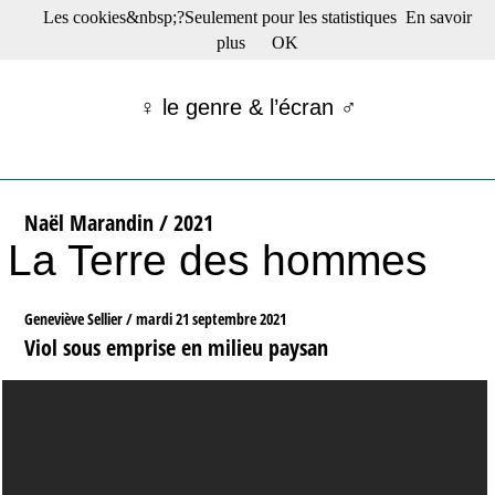
Les cookies&nbsp;?Seulement pour les statistiques
En savoir
☰ Menu
plus
OK
Films en salle
Films récents
♀ le genre & l’écran ♂
Séries
Films -TV/plates-formes
Classique
Publications
Naël Marandin / 2021
Tribunes
La Terre des hommes
Bloc-notes
Archives
Actu : "La Nouvelle Vague"
Geneviève Sellier /
mardi 21 septembre 2021
S’abonner à la Lettre !
Viol sous emprise en milieu paysan