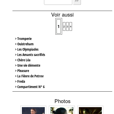
Voir aussi
1
2
3
4
> Tromperie
> Ouistreham
> Les Olympiades
> Les Amants sacrifiés
> Chère Léa
> Une vie démente
> Pleasure
> La Fièvre de Petrov
> Freda
> Compartiment N° 6
Photos