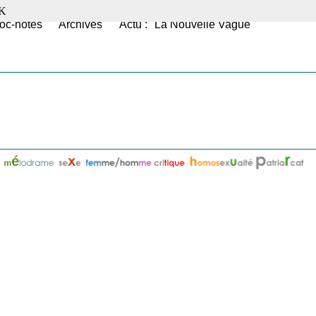
K
oc-notes
Archives
Actu : "La Nouvelle Vague"