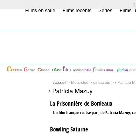
L
Films en salle
Films récents
Séries
Films -
Accueil
> Mots-clés > cineastes >
/ Patricia 
/ Patricia Mazuy
La Prisonnière de Bordeaux
Un film français réalisé par , de Patricia Mazuy, c
Bowling Saturne