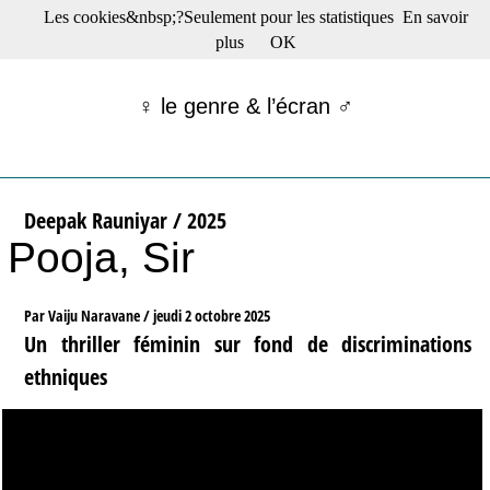
Les cookies&nbsp;?Seulement pour les statistiques
En savoir
☰ Menu
plus
OK
Films en salle
Films récents
♀ le genre & l’écran ♂
Séries
Films -TV/plates-formes
Classique
Publications
Deepak Rauniyar / 2025
Tribunes
Pooja, Sir
Bloc-notes
Archives
Actu : "La Nouvelle Vague"
Par Vaiju Naravane /
jeudi 2 octobre 2025
S’abonner à la Lettre !
Un thriller féminin sur fond de discriminations
ethniques