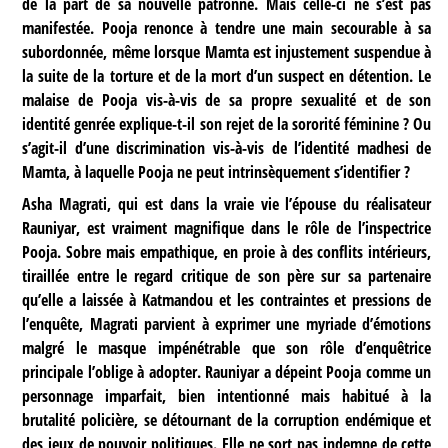
de la part de sa nouvelle patronne. Mais celle-ci ne s’est pas
manifestée. Pooja renonce à tendre une main secourable à sa
subordonnée, même lorsque Mamta est injustement suspendue à
la suite de la torture et de la mort d’un suspect en détention. Le
malaise de Pooja vis-à-vis de sa propre sexualité et de son
identité genrée explique-t-il son rejet de la sororité féminine ? Ou
s’agit-il d’une discrimination vis-à-vis de l’identité madhesi de
Mamta, à laquelle Pooja ne peut intrinsèquement s’identifier ?
Asha Magrati, qui est dans la vraie vie l’épouse du réalisateur
Rauniyar, est vraiment magnifique dans le rôle de l’inspectrice
Pooja. Sobre mais empathique, en proie à des conflits intérieurs,
tiraillée entre le regard critique de son père sur sa partenaire
qu’elle a laissée à Katmandou et les contraintes et pressions de
l’enquête, Magrati parvient à exprimer une myriade d’émotions
malgré le masque impénétrable que son rôle d’enquêtrice
principale l’oblige à adopter. Rauniyar a dépeint Pooja comme un
personnage imparfait, bien intentionné mais habitué à la
brutalité policière, se détournant de la corruption endémique et
des jeux de pouvoir politiques. Elle ne sort pas indemne de cette