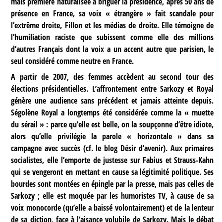
mais première naturalisée à briguer la présidence, après 50 ans de
présence en France, sa voix « étrangère » fait scandale pour
l’extrême droite, Fillon et les médias de droite. Elle témoigne de
l’humiliation raciste que subissent comme elle des millions
d’autres Français dont la voix a un accent autre que parisien, le
seul considéré comme neutre en France.
A partir de 2007, des femmes accèdent au second tour des
élections présidentielles. L’affrontement entre Sarkozy et Royal
génère une audience sans précédent et jamais atteinte depuis.
Ségolène Royal a longtemps été considérée comme la « muette
du sérail » : parce qu’elle est belle, on la soupçonne d’être idiote,
alors qu’elle privilégie la parole « horizontale » dans sa
campagne avec succès (cf. le blog Désir d’avenir). Aux primaires
socialistes, elle l’emporte de justesse sur Fabius et Strauss-Kahn
qui se vengeront en mettant en cause sa légitimité politique. Ses
bourdes sont montées en épingle par la presse, mais pas celles de
Sarkozy ; elle est moquée par les humoristes TV, à cause de sa
voix monocorde (qu’elle a baissé volontairement) et de la lenteur
de sa diction, face à l’aisance volubile de Sarkozy. Mais le débat