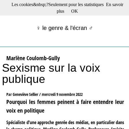
Les cookies&nbsp;?Seulement pour les statistiques
En savoir
☰ Menu
plus
OK
Films en salle
Films récents
♀ le genre & l’écran ♂
Séries
Films -TV/plates-formes
Classique
Publications
Marlène Coulomb-Gully
Tribunes
Sexisme sur la voix
Bloc-notes
Archives
publique
Actu : "La Nouvelle Vague"
S’abonner à la Lettre !
Par Geneviève Sellier /
mercredi 9 novembre 2022
Pourquoi les femmes peinent à faire entendre leur
voix en politique
Spécialiste d’une approche genrée des médias, en particulier dans