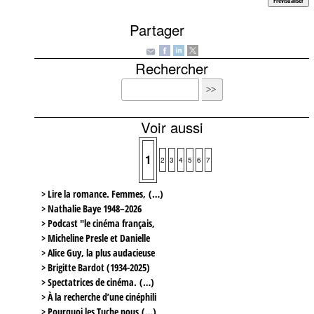
Partager
Rechercher
Voir aussi
1
2
3
4
5
6
7
> Lire la romance. Femmes, (…)
> Nathalie Baye 1948–2026
> Podcast "le cinéma français,
> Micheline Presle et Danielle
> Alice Guy, la plus audacieuse
> Brigitte Bardot (1934-2025)
> Spectatrices de cinéma. (…)
> À la recherche d’une cinéphili
> Pourquoi les Tuche nous (…)