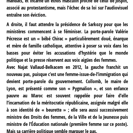
mandats, et incarne un ethos masculin proche de celui de Jospin,
associé au protestantisme, mais l’échec de sa loi sur l’audiovisuel
entraîne son éviction.
A droite, il faut attendre la présidence de Sarkozy pour que les
ministères commencent à se féminiser. La porte-parole Valérie
Pécresse est un « bébé Chirac » particulièrement doué, énarque
et mère de famille catholique, attentive à poser sa voix dans les
basses pour éviter les accusations d’hystérie que le monde
politique et la presse réservent aux voix aigües des femmes.
Avec Najat Vallaud-Belkacem en 2012, la gauche franchit un
nouveau pas, puisque c’est une femme-issue-de-l’immigration qui
devient porte-parole du gouvernement. Collomb, le maire de
Lyon, est présenté comme son « Pygmalion », et son enfance
pauvre au Maroc est souvent rappelée pour faire d’elle
l’incarnation de la méritocratie républicaine, assignée malgré elle
à son identité de « beurette » ; elle sera aussi successivement
ministre des Droits des femmes, de la Ville et de la Jeunesse puis
ministre de l’Éducation nationale (première femme sur ce poste).
Mais sa carrière politique semble marquer le pas.