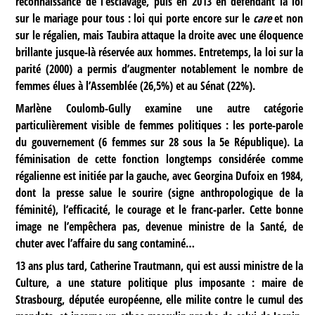
reconnaissance de l’esclavage, puis en 2013 en défendant la loi
sur le mariage pour tous : loi qui porte encore sur le
care
et non
sur le régalien, mais Taubira attaque la droite avec une éloquence
brillante jusque-là réservée aux hommes. Entretemps, la loi sur la
parité (2000) a permis d’augmenter notablement le nombre de
femmes élues à l’Assemblée (26,5%) et au Sénat (22%).
Marlène Coulomb-Gully examine une autre catégorie
particulièrement visible de femmes politiques : les porte-parole
du gouvernement (6 femmes sur 28 sous la 5e République). La
féminisation de cette fonction longtemps considérée comme
régalienne est initiée par la gauche, avec Georgina Dufoix en 1984,
dont la presse salue le sourire (signe anthropologique de la
féminité), l’efficacité, le courage et le franc-parler. Cette bonne
image ne l’empêchera pas, devenue ministre de la Santé, de
chuter avec l’affaire du sang contaminé…
13 ans plus tard, Catherine Trautmann, qui est aussi ministre de la
Culture, a une stature politique plus imposante : maire de
Strasbourg, députée européenne, elle milite contre le cumul des