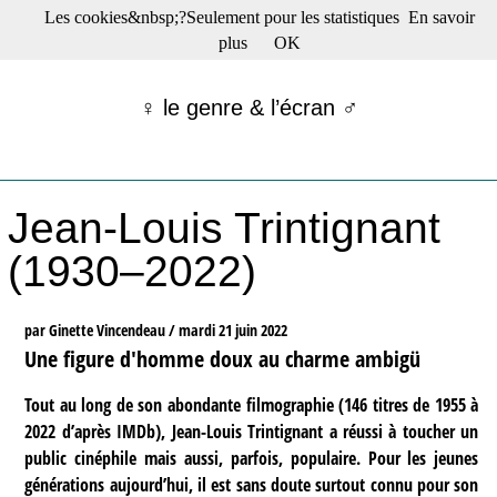
Les cookies&nbsp;?Seulement pour les statistiques
En savoir
☰ Menu
plus
OK
Films en salle
Films récents
♀ le genre & l’écran ♂
Séries
Films -TV/plates-formes
Classique
Publications
Jean-Louis Trintignant
Tribunes
Bloc-notes
(1930–2022)
Archives
Actu : "La Nouvelle Vague"
S’abonner à la Lettre !
par Ginette Vincendeau /
mardi 21 juin 2022
Une figure d'homme doux au charme ambigü
Tout au long de son abondante filmographie (146 titres de 1955 à
2022 d’après IMDb), Jean-Louis Trintignant a réussi à toucher un
public cinéphile mais aussi, parfois, populaire. Pour les jeunes
générations aujourd’hui, il est sans doute surtout connu pour son