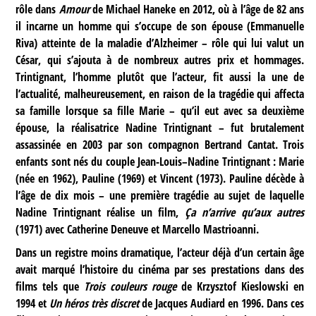
rôle dans
Amour
de Michael Haneke en 2012, où à l’âge de 82 ans
il incarne un homme qui s’occupe de son épouse (Emmanuelle
Riva) atteinte de la maladie d’Alzheimer – rôle qui lui valut un
César, qui s’ajouta à de nombreux autres prix et hommages.
Trintignant, l’homme plutôt que l’acteur, fit aussi la une de
l’actualité, malheureusement, en raison de la tragédie qui affecta
sa famille lorsque sa fille Marie – qu’il eut avec sa deuxième
épouse, la réalisatrice Nadine Trintignant – fut brutalement
assassinée en 2003 par son compagnon Bertrand Cantat. Trois
enfants sont nés du couple Jean-Louis–Nadine Trintignant : Marie
(née en 1962), Pauline (1969) et Vincent (1973). Pauline décède à
l’âge de dix mois – une première tragédie au sujet de laquelle
Nadine Trintignant réalise un film,
Ça n’arrive qu’aux autres
(1971) avec Catherine Deneuve et Marcello Mastrioanni.
Dans un registre moins dramatique, l’acteur déjà d’un certain âge
avait marqué l’histoire du cinéma par ses prestations dans des
films tels que
Trois couleurs rouge
de Krzysztof Kieslowski en
1994 et
Un héros très discret
de Jacques Audiard en 1996. Dans ces