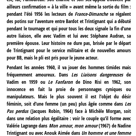
ailleurs confirmation « à la ville » avant même la sortie du film :
pendant l’été 1956 les lecteurs de
France-Dimanche
se régalent
des potins sur l’aventure entre Bardot et Trintignant qui a débuté
pendant le tournage et qui pour tous les deux signale la fin d’une
autre liaison, elle avec Vadim et lui avec Stéphane Audran, sa
première épouse. Leur histoire ne dure pas, brisée par le départ
de Trintignant pour le service militaire et de nouvelles amours
pour BB, mais le pli est pris pour le jeune acteur.
Pendant les années 1960, il va jouer des hommes timides mais
fréquemment amoureux. Dans
Les Liaisons dangereuses
de
Vadim en 1959 ou
Le Fanfaron
de Dino Risi en 1962, son
innocence en fait la proie de personnages cyniques ou
manipulateurs. Mais le plus souvent il est l’objet du désir
féminin, soit d’une femme (un peu) plus âgée comme dans
Les
Pas perdus
(Jacques Robin, 1964) face à Michèle Morgan, soit
dans une relation plus égalitaire : voir le couple qu’il forme avec
Valérie Lagrange dans
Mon amour, mon amour
(1967) de Nadine
Trintignant ou avec Anouk Aimée dans
Un homme et une femme