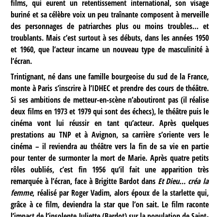
films, qui eurent un retentissement international, son visage
buriné et sa célèbre voix un peu traînante composent à merveille
des personnages de patriarches plus ou moins troubles… et
troublants. Mais c’est surtout à ses débuts, dans les années 1950
et 1960, que l’acteur incarne un nouveau type de masculinité à
l’écran.
Trintignant, né dans une famille bourgeoise du sud de la France,
monte à Paris s’inscrire à l’IDHEC et prendre des cours de théâtre.
Si ses ambitions de metteur-en-scène n’aboutiront pas (il réalise
deux films en 1973 et 1979 qui sont des échecs), le théâtre puis le
cinéma vont lui réussir en tant qu’acteur. Après quelques
prestations au TNP et à Avignon, sa carrière s’oriente vers le
cinéma – il reviendra au théâtre vers la fin de sa vie en partie
pour tenter de surmonter la mort de Marie. Après quatre petits
rôles oubliés, c’est fin 1956 qu’il fait une apparition très
remarquée à l’écran, face à Brigitte Bardot dans
Et Dieu… créa la
femme
, réalisé par Roger Vadim, alors époux de la starlette qui,
grâce à ce film, deviendra la star que l’on sait. Le film raconte
l’impact de l’insolente Juliette (Bardot) sur la population de Saint-