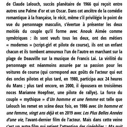
de Claude Lelouch, succès planétaire de 1966 qui reçoit entre
autres une Palme d’or et un Oscar. Dans cet ancêtre de la comédie
romantique à la française, le récit, même s’il privilégie le point de
vue du personnage masculin, s’évertue à présenter les deux
moitiés du couple qu’il forme avec Anouk Aimée comme
symétriques : ils sont veufs tous les deux, ont des métiers
« modernes » (script-girl et pilote de course), ils ont un enfant
chacun et ils tombent amoureux l’un de l’autre en marchant sur la
plage de Deauville sur la musique de Francis Lai. La virilité du
personnage est néanmoins assurée par sa passion pour les
voitures de course (qui correspond aux goûts de l’acteur qui eut
des oncles pilotes et plus tard, en 1980, participa aux 24 heures
du Mans ; plus tard encore, en 2000, il épousera en troisièmes
noces Marianne Hoepfner, une pilote de rallye). La force du
couple « mythique » d’
Un homme et une femme
est telle que
Lelouch les remet en scène deux fois, en 1986 avec
Un homme et
une femme, vingt ans déjà
et en 2019 avec
Les Plus Belles Années
d’une vie
, l’avant-dernier film de l’acteur. Mais dans cette veine
c’est un autre film qui retient l’attention des cinéphiles :
Ma nuit