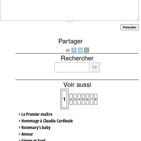
Partager
Rechercher
Voir aussi
1
2
3
4
5
6
7
8
> Le Premier maître
> Hommage à Claudia Cardinale
> Rosemary’s baby
> Amour
> Ginger et Fred