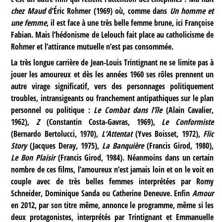
chez Maud
d’Éric Rohmer (1969) où, comme dans
Un homme et
une femme
, il est face à une très belle femme brune, ici Françoise
Fabian. Mais l’hédonisme de Lelouch fait place au catholicisme de
Rohmer et l’attirance mutuelle n’est pas consommée.
La très longue carrière de Jean-Louis Trintignant ne se limite pas à
jouer les amoureux et dès les années 1960 ses rôles prennent un
autre virage significatif, vers des personnages politiquement
troubles, intransigeants ou franchement antipathiques sur le plan
personnel ou politique :
Le Combat dans l’île
(Alain Cavalier,
1962),
Z
(Constantin Costa-Gavras, 1969),
Le Conformiste
(Bernardo Bertolucci, 1970),
L’Attentat
(Yves Boisset, 1972),
Flic
Story
(Jacques Deray, 1975),
La Banquière
(Francis Girod, 1980),
Le Bon Plaisir
(Francis Girod, 1984). Néanmoins dans un certain
nombre de ces films, l’amoureux n’est jamais loin et on le voit en
couple avec de très belles femmes interprétées par Romy
Schneider, Dominique Sanda ou Catherine Deneuve. Enfin
Amour
en 2012, par son titre même, annonce le programme, même si les
deux protagonistes, interprétés par Trintignant et Emmanuelle