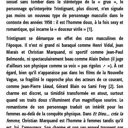
sexuel sans tomber dans le stéréotype de la « grue », le
personnage qu’interprète Trintignant, plus discret, n’en signale
pas moins un nouveau type de personnage masculin dans le
contexte des années 1950 : il est l’homme doux, à la fois sexy et
romantique, qui incarne la « douceur virile »
[
1
]
.
Trintignant se démarque en effet des stars masculines de
l’époque. Il n’est ni grand ni baraqué comme Henri Vidal, Jean
Marais et Christian Marquand, ni sportif comme Jean-Paul
Belmondo, ni spectaculairement beau comme Alain Delon (il juge
d’ailleurs son physique comme sa voix «
pas rigolos
»). À cet
égard, bien qu’il n’apparaisse pas dans les films de la Nouvelle
Vague, sa fragilité le rapproche plus des acteurs de ce courant,
comme Jean-Pierre Léaud, Gérard Blain ou Sami Frey
[
2
]
. Son
charme est discret, sa timidité transformée en atout, surtout
quand ses traits doux s’illuminent d’un magnifique sourire. Le
romantisme de son personnage traduit un intérêt pour les
femmes au-delà de la conquête physique. Dans
Et Dieu… créa la
femme
, Christian Marquand est l’homme à femmes tandis qu’il
est, lui, l’amoureux. Son charme et son sex-appeal trouvent par