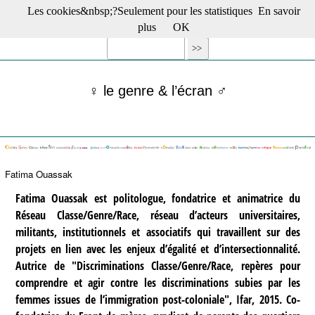
Les cookies&nbsp;?Seulement pour les statistiques
En savoir
☰ Menu
plus
OK
Films en salle
Films récents
Séries
♀ le genre & l’écran ♂
Films -TV/plates-formes
Classique
Publications
Tribunes
Bloc-notes
Fatima Ouassak
Archives
Actu : "La Nouvelle Vague"
Fatima Ouassak est politologue, fondatrice et animatrice du
S’abonner à la Lettre !
Réseau Classe/Genre/Race, réseau d’acteurs universitaires,
militants, institutionnels et associatifs qui travaillent sur des
projets en lien avec les enjeux d’égalité et d’intersectionnalité.
Autrice de "Discriminations Classe/Genre/Race, repères pour
comprendre et agir contre les discriminations subies par les
femmes issues de l’immigration post-coloniale", Ifar, 2015. Co-