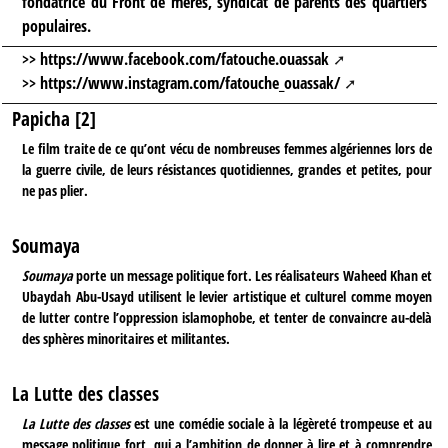
fondatrice du Front de mères, syndicat de parents des quartiers
populaires.
>>
https://www.facebook.com/fatouche.ouassak
>>
https://www.instagram.com/fatouche_ouassak/
Papicha [2]
Le film traite de ce qu’ont vécu de nombreuses femmes algériennes lors de
la guerre civile, de leurs résistances quotidiennes, grandes et petites, pour
ne pas plier.
Soumaya
Soumaya
porte un message politique fort. Les réalisateurs Waheed Khan et
Ubaydah Abu-Usayd utilisent le levier artistique et culturel comme moyen
de lutter contre l’oppression islamophobe, et tenter de convaincre au-delà
des sphères minoritaires et militantes.
La Lutte des classes
La Lutte des classes
est une comédie sociale à la légèreté trompeuse et au
message politique fort, qui a l’ambition de donner à lire et à comprendre