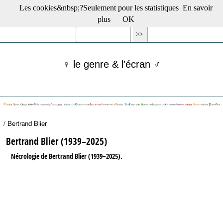
Les cookies&nbsp;?Seulement pour les statistiques
En savoir
☰ Menu
plus
OK
Films en salle
Films récents
Séries
♀ le genre & l’écran ♂
Films -TV/plates-formes
Classique
Publications
Tribunes
Bloc-notes
/ Bertrand Blier
Archives
Actu : "La Nouvelle Vague"
Bertrand Blier (1939–2025)
S’abonner à la Lettre !
Nécrologie de Bertrand Blier (1939–2025).