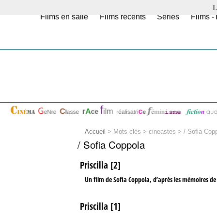
L
Films en salle
Films récents
Séries
Films -
Accueil
> Mots-clés > cineastes >
/ Sofia Cop
/ Sofia Coppola
Priscilla [2]
Un film de Sofia Coppola, d’après les mémoires de P
Priscilla [1]