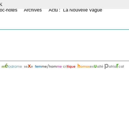
K
oc-notes
Archives
Actu : "La Nouvelle Vague"