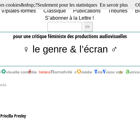
es cookies&nbsp;?Seulement pour les statistiques
En savoir plus
O
TV/plates-formes
Classique
Publications
Tribunes
Bl
S’abonner à la Lettre !
pour une critique féministe des productions audiovisuelles
♀ le genre & l’écran ♂
pola
riscilla Presley