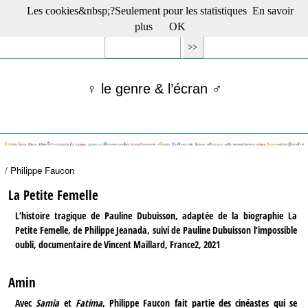
Les cookies&nbsp;?Seulement pour les statistiques
En savoir
☰ Menu
plus
OK
Films en salle
Films récents
Séries
♀ le genre & l’écran ♂
Films -TV/plates-formes
Classique
Publications
Tribunes
Bloc-notes
/ Philippe Faucon
Archives
Actu : "La Nouvelle Vague"
La Petite Femelle
S’abonner à la Lettre !
L’histoire tragique de Pauline Dubuisson, adaptée de la biographie La
Petite Femelle, de Philippe Jeanada, suivi de Pauline Dubuisson l’impossible
oubli, documentaire de Vincent Maillard, France2, 2021
Amin
Avec
Samia
et
Fatima
, Philippe Faucon fait partie des cinéastes qui se