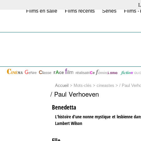
L
Films en salle
Films récents
Séries
Films -
Accueil
> Mots-clés > cineastes >
/ Paul Verh
/ Paul Verhoeven
Benedetta
L’histoire d’une nonne mystique et lesbienne dans 
Lambert Wilson
Elle