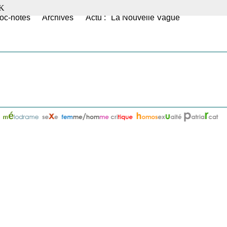
K
oc-notes
Archives
Actu : "La Nouvelle Vague"