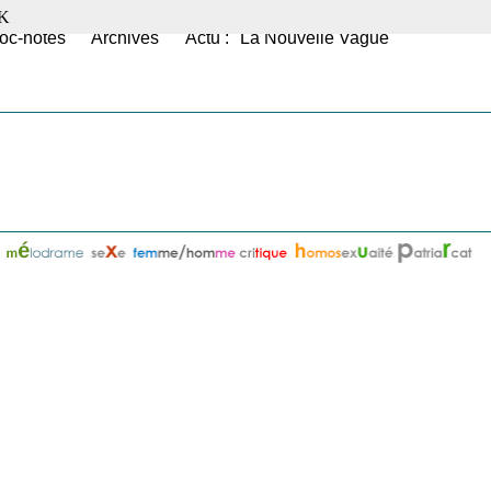
K
oc-notes
Archives
Actu : "La Nouvelle Vague"