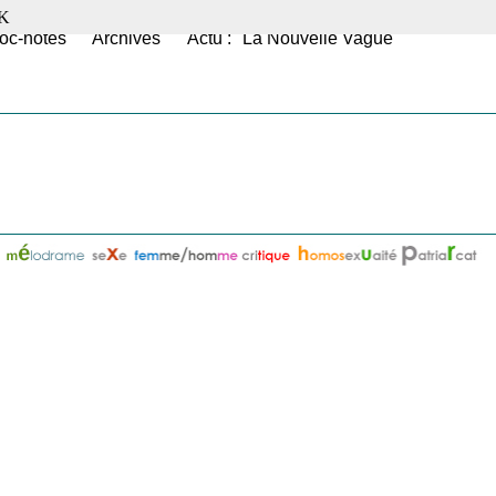
K
oc-notes
Archives
Actu : "La Nouvelle Vague"