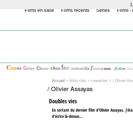
L
Films en salle
Films récents
Séries
Films -
Accueil
> Mots-clés > cineastes >
/ Olivier A
/ Olivier Assayas
Doubles vies
En sortant du dernier film d’Olivier Assayas, j’ét
d’écrire là-dessus…