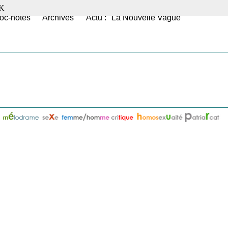
K
oc-notes
Archives
Actu : "La Nouvelle Vague"