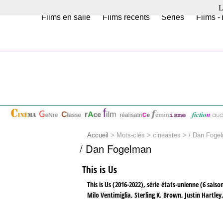
L
Films en salle
Films récents
Séries
Films -
Accueil
> Mots-clés > cineastes >
/ Dan Foge
/ Dan Fogelman
This is Us
This is Us (2016-2022), série états-unienne (6 sa
Milo Ventimiglia, Sterling K. Brown, Justin Hartley