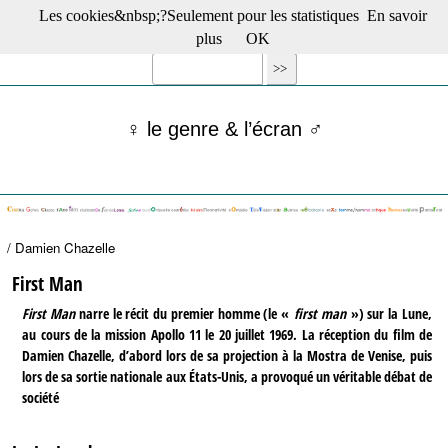
Les cookies&nbsp;?Seulement pour les statistiques
En savoir
☰ Menu
plus
OK
Films en salle
Films récents
Séries
♀ le genre & l’écran ♂
Films -TV/plates-formes
Classique
Publications
Tribunes
Bloc-notes
/ Damien Chazelle
Archives
Actu : "La Nouvelle Vague"
First Man
S’abonner à la Lettre !
First Man
narre le récit du premier homme (le «
first man
») sur la Lune,
au cours de la mission Apollo 11 le 20 juillet 1969. La réception du film de
Damien Chazelle, d’abord lors de sa projection à la Mostra de Venise, puis
lors de sa sortie nationale aux États-Unis, a provoqué un véritable débat de
société