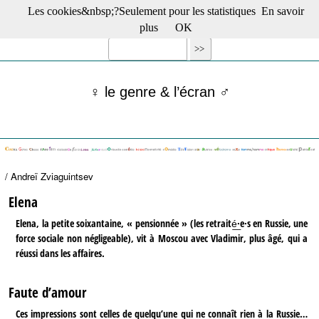
Les cookies&nbsp;?Seulement pour les statistiques
En savoir
☰ Menu
plus
OK
Films en salle
Films récents
Séries
♀ le genre & l’écran ♂
Films -TV/plates-formes
Classique
Publications
Tribunes
Bloc-notes
/ Andreï Zviaguintsev
Archives
Actu : "La Nouvelle Vague"
Elena
S’abonner à la Lettre !
Elena, la petite soixantaine, « pensionnée » (les retraité͟·e·s en Russie, une
force sociale non négligeable), vit à Moscou avec Vladimir, plus âgé, qui a
réussi dans les affaires.
Faute d’amour
Ces impressions sont celles de quelqu’une qui ne connaît rien à la Russie…