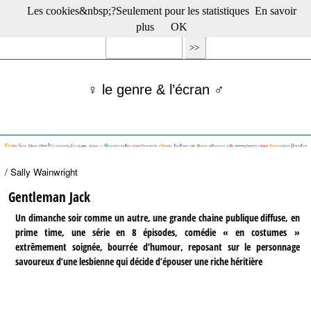
Les cookies&nbsp;?Seulement pour les statistiques
En savoir
☰ Menu
plus
OK
Films en salle
Films récents
Séries
♀ le genre & l’écran ♂
Films -TV/plates-formes
Classique
Publications
Tribunes
Bloc-notes
/ Sally Wainwright
Archives
Actu : "La Nouvelle Vague"
Gentleman Jack
S’abonner à la Lettre !
Un dimanche soir comme un autre, une grande chaine publique diffuse, en
prime time, une série en 8 épisodes, comédie « en costumes »
extrêmement soignée, bourrée d’humour, reposant sur le personnage
savoureux d’une lesbienne qui décide d’épouser une riche héritière