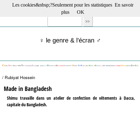
Les cookies&nbsp;?Seulement pour les statistiques
En savoir
☰ Menu
plus
OK
Films en salle
Films récents
Séries
♀ le genre & l’écran ♂
Films -TV/plates-formes
Classique
Publications
Tribunes
Bloc-notes
/ Rubiyat Hossein
Archives
Actu : "La Nouvelle Vague"
Made in Bangladesh
S’abonner à la Lettre !
Shimu travaille dans un atelier de confection de vêtements à Dacca,
capitale du Bangladesh.