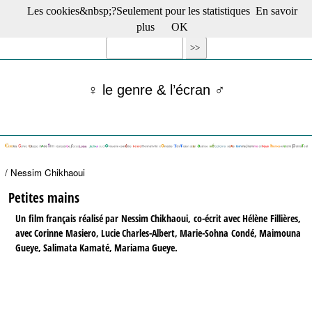
Les cookies&nbsp;?Seulement pour les statistiques
En savoir
☰ Menu
plus
OK
Films en salle
Films récents
Séries
♀ le genre & l’écran ♂
Films -TV/plates-formes
Classique
Publications
Tribunes
Bloc-notes
/ Nessim Chikhaoui
Archives
Actu : "La Nouvelle Vague"
Petites mains
S’abonner à la Lettre !
Un film français réalisé par Nessim Chikhaoui, co-écrit avec Hélène Fillières,
avec Corinne Masiero, Lucie Charles-Albert, Marie-Sohna Condé, Maimouna
Gueye, Salimata Kamaté, Mariama Gueye.