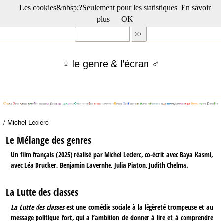
Les cookies&nbsp;?Seulement pour les statistiques
En savoir
☰ Menu
plus
OK
Films en salle
Films récents
Séries
♀ le genre & l’écran ♂
Films -TV/plates-formes
Classique
Publications
Tribunes
Bloc-notes
/ Michel Leclerc
Archives
Actu : "La Nouvelle Vague"
Le Mélange des genres
S’abonner à la Lettre !
Un film français (2025) réalisé par Michel Leclerc, co-écrit avec Baya Kasmi,
avec Léa Drucker, Benjamin Lavernhe, Julia Piaton, Judith Chelma.
La Lutte des classes
La Lutte des classes
est une comédie sociale à la légèreté trompeuse et au
message politique fort, qui a l’ambition de donner à lire et à comprendre