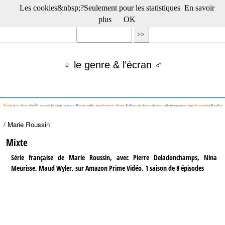
Les cookies&nbsp;?Seulement pour les statistiques
En savoir
☰ Menu
plus
OK
Films en salle
Films récents
Séries
♀ le genre & l’écran ♂
Films -TV/plates-formes
Classique
Publications
Tribunes
Bloc-notes
/ Marie Roussin
Archives
Actu : "La Nouvelle Vague"
Mixte
S’abonner à la Lettre !
Série française de Marie Roussin, avec Pierre Deladonchamps, Nina
Meurisse, Maud Wyler, sur Amazon Prime Vidéo, 1 saison de 8 épisodes