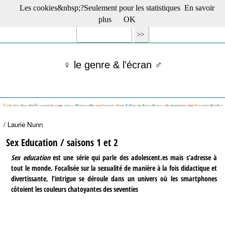
Les cookies&nbsp;?Seulement pour les statistiques
En savoir
☰ Menu
plus
OK
Films en salle
Films récents
Séries
♀ le genre & l’écran ♂
Films -TV/plates-formes
Classique
Publications
Tribunes
Bloc-notes
/ Laurie Nunn
Archives
Actu : "La Nouvelle Vague"
Sex Education / saisons 1 et 2
S’abonner à la Lettre !
Sex education
est une série qui parle des adolescent.es mais s’adresse à
tout le monde. Focalisée sur la sexualité de manière à la fois didactique et
divertissante, l’intrigue se déroule dans un univers où les smartphones
côtoient les couleurs chatoyantes des seventies